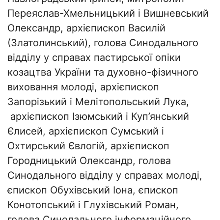
Переяслав-Хмельницький і Вишневський
Олександр, архієпископ Василій
(Златолинський), голова Синодального
відділу у справах пастирської опіки
козацтва України та духовно-фізичного
виховання молоді, архієпископ
Запорізький і Мелітопольський Лука,
архієпископ Ізюмський і Куп’янський
Єлисей, архієпископ Сумський і
Охтирський Євлогій, архієпископ
Городницький Олександр, голова
Синодального відділу у справах молоді,
єпископ Обухівський Іона, єпископ
Конотопський і Глухівський Роман,
голова Синодального інформаційного