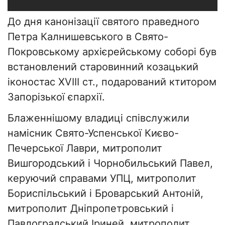
До дня канонізації святого праведного
Петра Калнишевського в Свято-
Покровському архієрейському соборі був
встановлений старовинний козацький
іконостас XVIII ст., подарований ктитором
Запорізької єпархії.
Блаженнішому владиці співслужили
намісник Свято-Успенської Києво-
Печерської Лаври, митрополит
Вишгородський і Чорнобильський Павел,
керуючий справами УПЦ, митрополит
Бориспільський і Броварський Антоній,
митрополит Дніпропетровський і
Павлоградський Іриней, митрополит