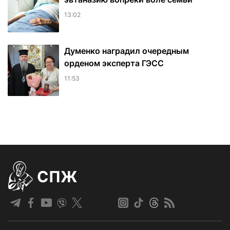
13:02
Думенко наградил очередным
орденом эксперта ГЭСС
11:53
СПЖ