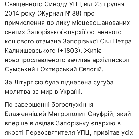
Священного Синоду УПЦ від 23 грудня
2014 року (Журнал №88) про
причислення до лику місцевошанованих
святих Запорізької єпархії останнього
кошового отамана Запорізької Січі Петра
Калнишевського (+1803). Житіє
новопрославленого зачитав архієпископ
Сумський і Охтирський Євлогій.
За Літургією була піднесена сугуба
молитва за мир в Україні.
По завершенні богослужіння
Блаженніший Митрополит Онуфрій, який
вперше відвідав Запорізьку єпархію в
якості Первосвятителя УПЦ, привітав усіх