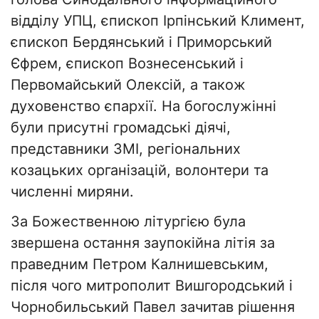
відділу УПЦ, єпископ Ірпінський Климент,
єпископ Бердянський і Приморський
Єфрем, єпископ Вознесенський і
Первомайський Олексій, а також
духовенство єпархії. На богослужінні
були присутні громадські діячі,
представники ЗМІ, регіональних
козацьких організацій, волонтери та
численні миряни.
За Божественною літургією була
звершена остання заупокійна літія за
праведним Петром Калнишевським,
після чого митрополит Вишгородський і
Чорнобильський Павел зачитав рішення