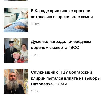
В Канаде христианке провели
эвтаназию вопреки воле семьи
13:02
Думенко наградил очередным
орденом эксперта ГЭСС
11:53
Служивший с ПЦУ болгарский
клирик пытался влиять на выборы
Патриарха, – СМИ
11:32