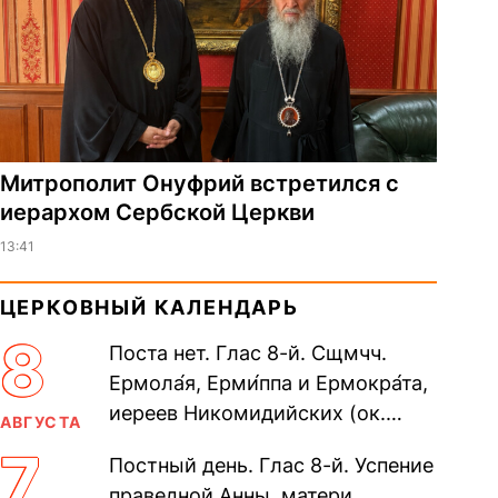
Митрополит Онуфрий встретился с
иерархом Сербской Церкви
13:41
ЦЕРКОВНЫЙ КАЛЕНДАРЬ
8
Поста нет. Глас 8-й. Сщмчч.
Ермола́я, Ерми́ппа и Ермокра́та,
иереев Никомидийских (ок.
АВГУСТА
305). Прп. Моисе́я У́грина,
7
Постный день. Глас 8-й. Успение
Печерского, в Ближних
праведной Анны, матери