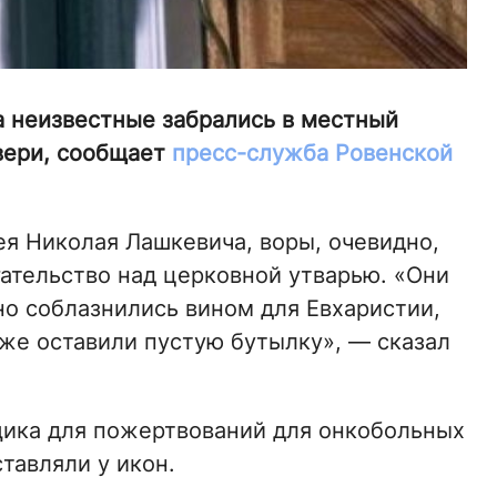
 неизвестные забрались в местный
вери, сообщает
пресс-служба Ровенской
ея Николая Лашкевича, воры, очевидно,
ательство над церковной утварью. «Они
но соблазнились вином для Евхаристии,
 же оставили пустую бутылку», — сказал
щика для пожертвований для онкобольных
тавляли у икон.