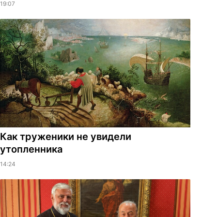
19:07
Как труженики не увидели
утопленника
14:24