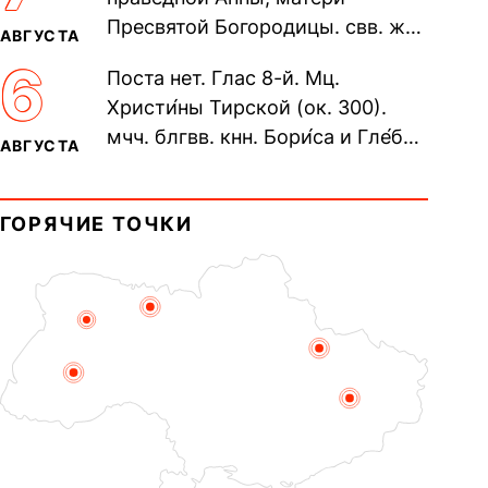
пещерах...
Пресвятой Богородицы. свв. жен
АВГУСТА
Олимпиа́ды, диаконисы (409) и
6
Поста нет. Глас 8-й. Мц.
прп. Евпракси́и девы,...
Христи́ны Тирской (ок. 300).
мчч. блгвв. кнн. Бори́са и Гле́ба,
АВГУСТА
во Святом Крещении Рома́на и
Дави́да (1015). Прп....
ГОРЯЧИЕ ТОЧКИ