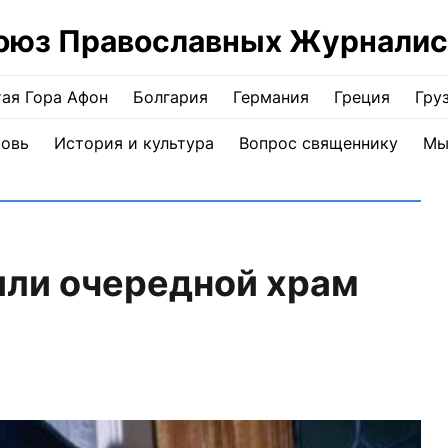
оюз Православных Журналис
ая Гора Афон
Болгария
Германия
Греция
Гру
ковь
История и культура
Вопрос священнику
Мы
или очередной храм