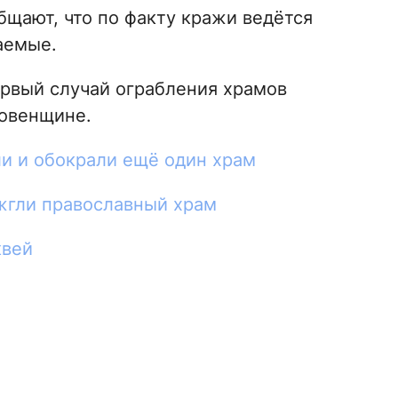
щают, что по факту кражи ведётся
аемые.
ервый случай ограбления храмов
Ровенщине.
и и обокрали ещё один храм
жгли православный храм
квей