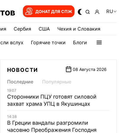
тов
RU
ДОНАТ ДЛЯ СПЖ
зия
Сербия
США
Чехия и Словакия
сли вслух
Горячие точки
Блоги
НОВОСТИ
08 Августа 2026
Последние
Популярные
19:07
Сторонники ПЦУ готовят силовой
захват храма УПЦ в Якушинцах
14:38
В Греции вандалы разгромили
часовню Преображения Господня