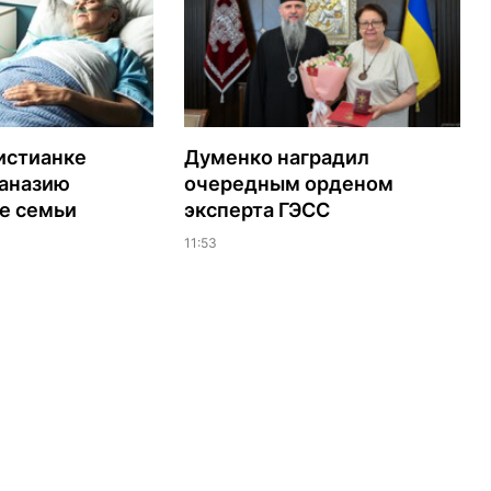
истианке
Думенко наградил
таназию
очередным орденом
е семьи
эксперта ГЭСС
11:53