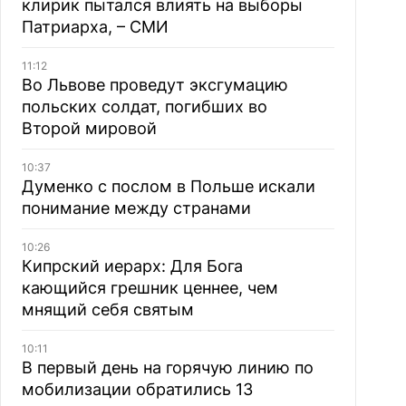
клирик пытался влиять на выборы
Патриарха, – СМИ
11:12
Во Львове проведут эксгумацию
польских солдат, погибших во
Второй мировой
10:37
Думенко с послом в Польше искали
понимание между странами
10:26
Кипрский иерарх: Для Бога
кающийся грешник ценнее, чем
мнящий себя святым
10:11
В первый день на горячую линию по
мобилизации обратились 13