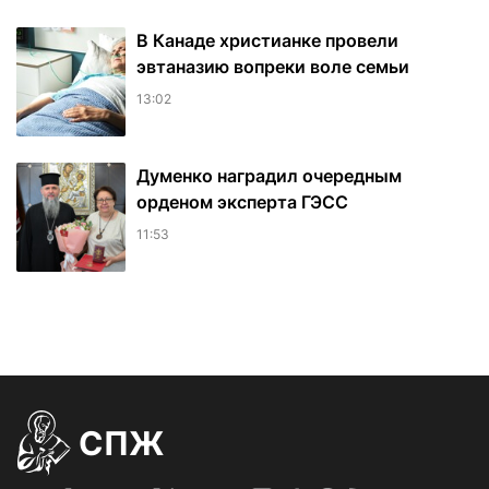
В Канаде христианке провели
эвтаназию вопреки воле семьи
13:02
Думенко наградил очередным
орденом эксперта ГЭСС
11:53
СПЖ