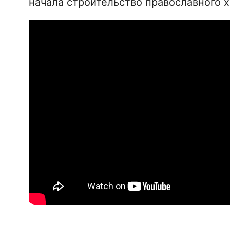
начала строительство православного х