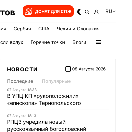
тов
RU
ДОНАТ ДЛЯ СПЖ
зия
Сербия
США
Чехия и Словакия
сли вслух
Горячие точки
Блоги
НОВОСТИ
08 Августа 2026
Последние
Популярные
07 Августа 18:33
В УПЦ КП «рукоположили»
«епископа» Тернопольского
07 Августа 18:13
РПЦЗ учредила новый
русскоязычный богословский