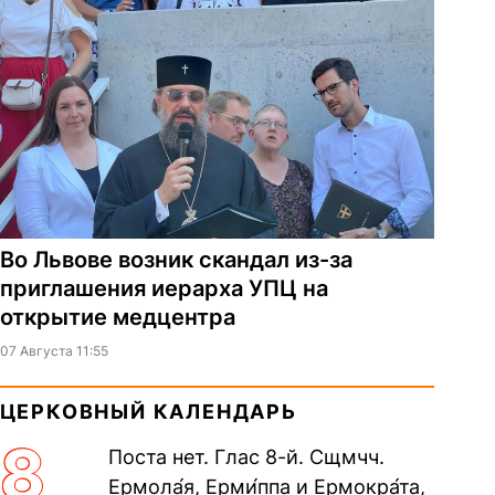
Во Львове возник скандал из-за
приглашения иерарха УПЦ на
открытие медцентра
07 Августа 11:55
ЦЕРКОВНЫЙ КАЛЕНДАРЬ
8
Поста нет. Глас 8-й. Сщмчч.
Ермола́я, Ерми́ппа и Ермокра́та,