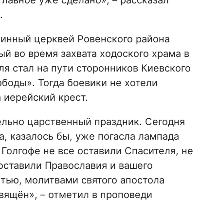
лавное уже сделано», – рассказал
.
чинный церквей Ровенского района
й во время захвата ходоского храма в
я стал на пути сторонников Киевского
ободы». Тогда боевики не хотели
 иерейский крест.
ельно царственный праздник. Сегодня
а, казалось бы, уже погасла лампада
а Голгофе не все оставили Спасителя, не
 оставили Православия и вашего
тью, молитвами святого апостола
вящён», – отметил в проповеди