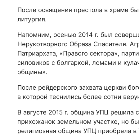
После освящения престола в храме б
литургия.
Напомним, осенью 2014 г. был совер
Нерукотворного Образа Спасителя. Аг
Патриархата, «Правого сектора», парт
силовиков с болгаркой, ломами и кул
общины».
После рейдерского захвата церкви бог
в которой теснились более сотни вер
В августе 2015 г. община УПЦ решила 
прихожанок земельном участке, но был
религиозная община УПЦ приобрела в 