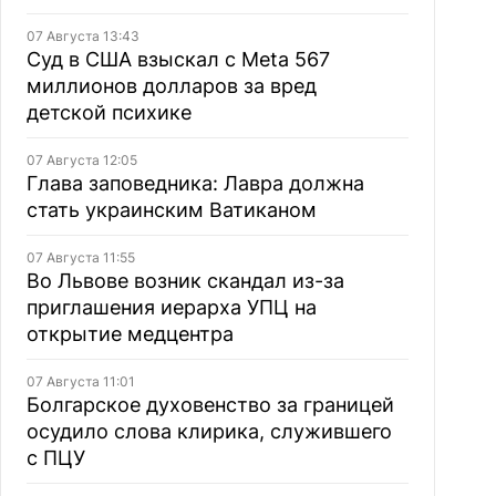
07 Августа 13:43
Суд в США взыскал с Meta 567
миллионов долларов за вред
детской психике
07 Августа 12:05
Глава заповедника: Лавра должна
стать украинским Ватиканом
07 Августа 11:55
Во Львове возник скандал из-за
приглашения иерарха УПЦ на
открытие медцентра
07 Августа 11:01
Болгарское духовенство за границей
осудило слова клирика, служившего
с ПЦУ