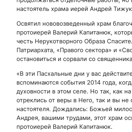
продолжаться отделочные работы, но г
настоятель храма иерей Андрей Тижук
Освятил нововозведенный храм благо
протоиерей Валерий Капитанюк, которы
честь Нерукотворного Образа Спасител
Патриархата, «Правого сектора» и «Св
остановиться и сорвали со священника
«В эти Пасхальные дни у вас действит
вспоминаются события 2014 года, когд
духовности в этом селе. Но так, как н
отреклись от веры в Него, так и вы не
настоятеля. Дождались: Божьей милос
Андрея, вашими трудами, этот храм ос
протоиерей Валерий Капитанюк.