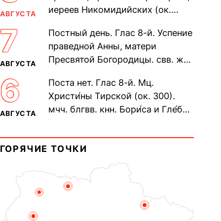
иереев Никомидийских (ок.
АВГУСТА
305). Прп. Моисе́я У́грина,
7
Постный день. Глас 8-й. Успение
Печерского, в Ближних
праведной Анны, матери
пещерах...
Пресвятой Богородицы. свв. жен
АВГУСТА
Олимпиа́ды, диаконисы (409) и
6
Поста нет. Глас 8-й. Мц.
прп. Евпракси́и девы,...
Христи́ны Тирской (ок. 300).
мчч. блгвв. кнн. Бори́са и Гле́ба,
АВГУСТА
во Святом Крещении Рома́на и
Дави́да (1015). Прп....
ГОРЯЧИЕ ТОЧКИ