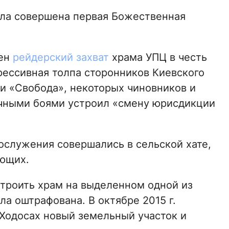
ыла совершена первая Божественная
шен
рейдерский захват
храма УПЦ в честь
рессивная толпа сторонников Киевского
ии «Свобода», некоторых чиновников и
ачными боями устроил «смену юрисдикции
ослужения совершались в сельской хате,
ующих.
строить храм на выделенном одной из
а оштрафована. В октябре 2015 г.
Ходосах новый земельный участок и