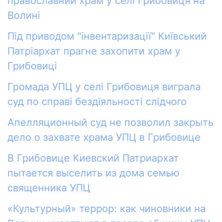
православний храм у селі Грибовиця на
Волині
Під приводом "інвентаризації" Київський
Патріархат прагне захопити храм у
Грибовиці
Громада УПЦ у селі Грибовиця виграла
суд по справі бездіяльності слідчого
Апелляционный суд не позволил закрыть
дело о захвате храма УПЦ в Грибовице
В Грибовице Киевский Патриархат
пытается выселить из дома семью
священника УПЦ
«Культурный» террор: как чиновники на