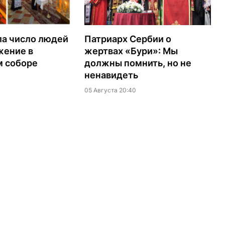
ла число людей
Патриарх Сербии о
жение в
жертвах «Бури»: Мы
м соборе
должны помнить, но не
ненавидеть
05 Августа 20:40