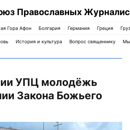
оюз Православных Журналис
ая Гора Афон
Болгария
Германия
Греция
Гру
ковь
История и культура
Вопрос священнику
Мы
хии УПЦ молодёжь
нии Закона Божьего