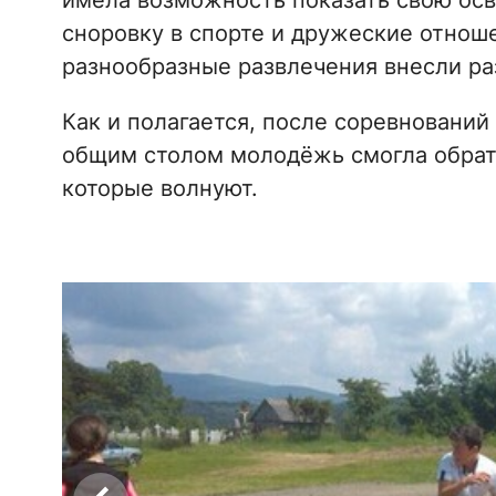
имела возможность показать свою осв
сноровку в спорте и дружеские отнош
разнообразные развлечения внесли ра
Как и полагается, после соревнований 
общим столом молодёжь смогла обрат
которые волнуют.