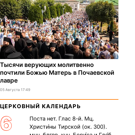
Тысячи верующих молитвенно
почтили Божью Матерь в Почаевской
лавре
05 Августа 17:49
ЦЕРКОВНЫЙ КАЛЕНДАРЬ
6
Поста нет. Глас 8-й. Мц.
Христи́ны Тирской (ок. 300).
мчч. блгвв. кнн. Бори́са и Гле́ба,