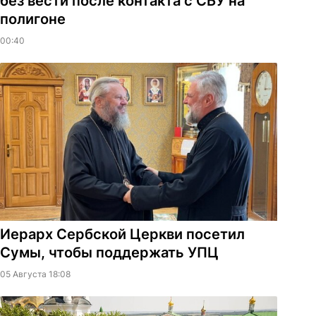
без вести после контакта с СБУ на
полигоне
00:40
Иерарх Сербской Церкви посетил
Сумы, чтобы поддержать УПЦ
05 Августа 18:08