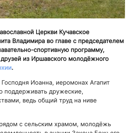
авославной Церкви Кучавское
ита Владимира во главе с председателем
навательно-спортивную программу,
и друзей из Иршавского молодёжного
рхии
.
 Господня Иоанна, иеромонах Агапит
но поддерживать дружеские,
твами, ведь общий труд на ниве
 рядом с сельским храмом, молодёжь