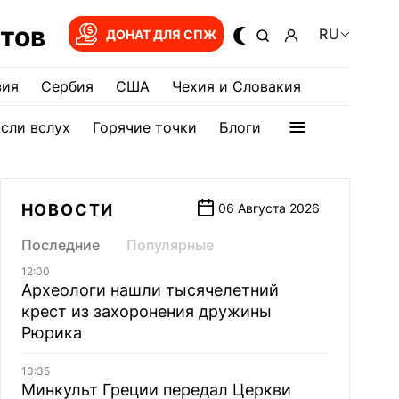
тов
RU
ДОНАТ ДЛЯ СПЖ
зия
Сербия
США
Чехия и Словакия
сли вслух
Горячие точки
Блоги
НОВОСТИ
06 Августа 2026
Последние
Популярные
12:00
Археологи нашли тысячелетний
крест из захоронения дружины
Рюрика
10:35
Минкульт Греции передал Церкви