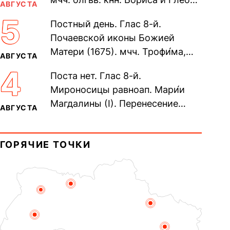
АВГУСТА
во Святом Крещении Рома́на и
5
Постный день. Глас 8-й.
Дави́да (1015). Прп....
Почаевской иконы Божией
Матери (1675). мчч. Трофи́ма,
АВГУСТА
Фео́фила и с ними 13-ти
4
Поста нет. Глас 8-й.
мучеников (284–305). прав.
Мироносицы равноап. Мари́и
воина Фео́дора...
Магдалины (I). Перенесение
АВГУСТА
мощей сщмч. Фо́ки, епископа
Синопского (403–404). Прп.
ГОРЯЧИЕ ТОЧКИ
Корни́лия...