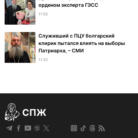
орденом эксперта ГЭСС
11:53
Служивший с ПЦУ болгарский
клирик пытался влиять на выборы
Патриарха, – СМИ
11:32
СПЖ