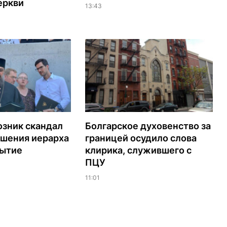
еркви
13:43
озник скандал
Болгарское духовенство за
ашения иерарха
границей осудило слова
рытие
клирика, служившего с
ПЦУ
11:01