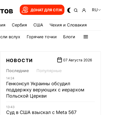
тов
RU
ДОНАТ ДЛЯ СПЖ
зия
Сербия
США
Чехия и Словакия
сли вслух
Горячие точки
Блоги
НОВОСТИ
07 Августа 2026
Последние
Популярные
14:24
Генконсул Украины обсудил
поддержку верующих с иерархом
Польской Церкви
13:43
Суд в США взыскал с Meta 567