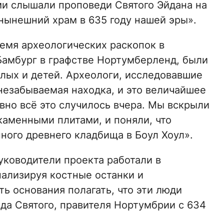
ми слышали проповеди Святого Эйдана на
нынешний храм в 635 году нашей эры».
ремя археологических раскопок в
Бамбург в графстве Нортумберленд, были
лых и детей. Археологи, исследовавшие
 незабываемая находка, и это величайшее
вно всё это случилось вчера. Мы вскрыли
каменными плитами, и поняли, что
ного древнего кладбища в Боул Хоул».
руководители проекта работали в
нализируя костные останки и
ть основания полагать, что эти люди
да Святого, правителя Нортумбрии с 634