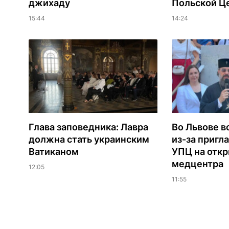
джихаду
Польской Ц
15:44
14:24
Глава заповедника: Лавра
Во Львове в
должна стать украинским
из-за пригл
Ватиканом
УПЦ на отк
медцентра
12:05
11:55