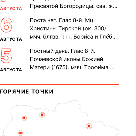
Пресвятой Богородицы. свв. жен
АВГУСТА
Олимпиа́ды, диаконисы (409) и
6
Поста нет. Глас 8-й. Мц.
прп. Евпракси́и девы,...
Христи́ны Тирской (ок. 300).
мчч. блгвв. кнн. Бори́са и Гле́ба,
АВГУСТА
во Святом Крещении Рома́на и
5
Постный день. Глас 8-й.
Дави́да (1015). Прп....
Почаевской иконы Божией
Матери (1675). мчч. Трофи́ма,
АВГУСТА
Фео́фила и с ними 13-ти
мучеников (284–305). прав.
ГОРЯЧИЕ ТОЧКИ
воина Фео́дора...