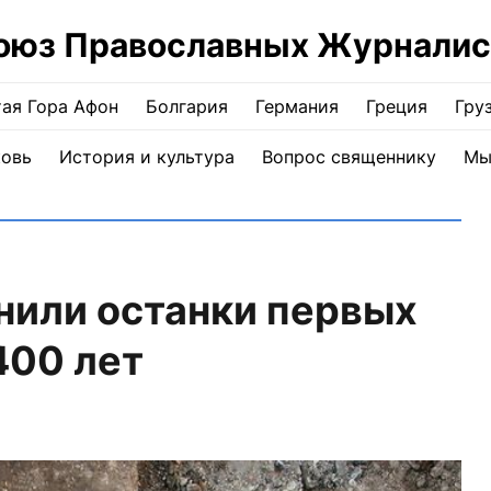
оюз Православных Журналис
ая Гора Афон
Болгария
Германия
Греция
Гру
ковь
История и культура
Вопрос священнику
Мы
нили останки первых
400 лет