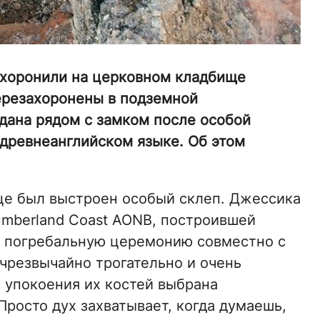
ахоронили на церковном кладбище
ерезахоронены в подземной
дана рядом с замком после особой
древнеанглийском языке. Об этом
це был выстроен особый склеп. Джессика
umberland Coast AONB, построившей
й погребальную церемонию совместно с
о чрезвычайно трогательно и очень
 упокоения их костей выбрана
Просто дух захватывает, когда думаешь,