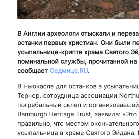
В Англии археологи отыскали и перез
останки первых христиан. Они были п
усыпальнице-крипте храма Святого Эй
поминальной службы, прочитанной на 
сообщает
Седмица.RU
.
В Ньюкасле для останков в усыпальни
Тернер, сотрудница ассоциации North
погребальный склеп и организовавше
Bamburgh Heritage Trust, заявила: «Эт
правильно, что местом окончательного
усыпальница в храме Святого Эйдана. 