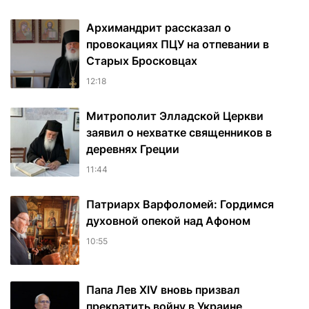
Архимандрит рассказал о
провокациях ПЦУ на отпевании в
Старых Бросковцах
12:18
Митрополит Элладской Церкви
заявил о нехватке священников в
деревнях Греции
11:44
Патриарх Варфоломей: Гордимся
духовной опекой над Афоном
10:55
Папа Лев XIV вновь призвал
прекратить войну в Украине