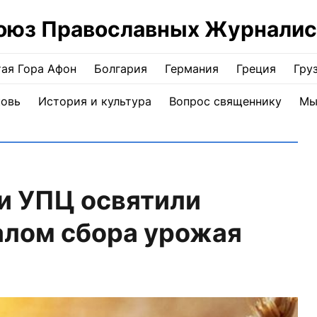
оюз Православных Журналис
ая Гора Афон
Болгария
Германия
Греция
Гру
ковь
История и культура
Вопрос священнику
Мы
и УПЦ освятили
алом сбора урожая