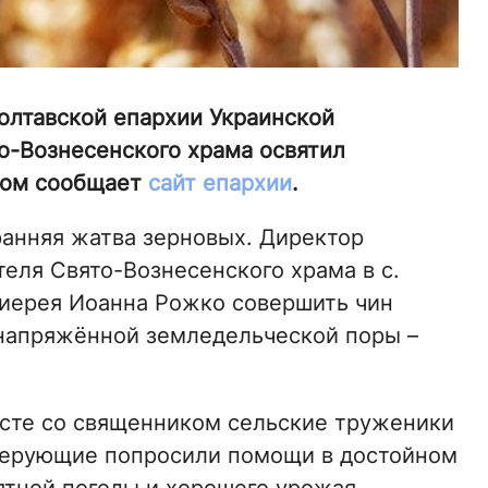
олтавской епархии Украинской
о-Вознесенского храма освятил
том сообщает
сайт епархии
.
анняя жатва зерновых. Директор
еля Свято-Вознесенского храма в с.
иерея Иоанна Рожко совершить чин
напряжённой земледельческой поры –
есте со священником сельские труженики
 Верующие попросили помощи в достойном