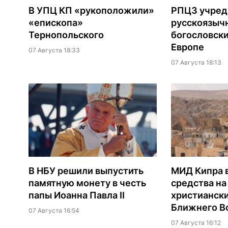
В УПЦ КП «рукоположили»
РПЦЗ учред
«епископа»
русскоязыч
Тернопольского
богословски
Европе
07 Августа 18:33
07 Августа 18:13
В НБУ решили выпустить
МИД Кипра 
памятную монету в честь
средства н
папы Иоанна Павла II
христианск
Ближнего В
07 Августа 16:54
07 Августа 16:12