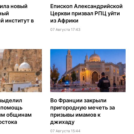
ила новый
Епископ Александрийской
ный
Церкви призвал РПЦ уйти
й институт в
из Африки
07 Августа 17:43
выделил
Во Франции закрыли
а помощь
пригородную мечеть за
им общинам
призывы имамов к
остока
джихаду
07 Августа 15:44