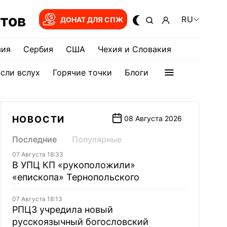
тов
RU
ДОНАТ ДЛЯ СПЖ
зия
Сербия
США
Чехия и Словакия
сли вслух
Горячие точки
Блоги
НОВОСТИ
08 Августа 2026
Последние
Популярные
07 Августа 18:33
В УПЦ КП «рукоположили»
«епископа» Тернопольского
07 Августа 18:13
РПЦЗ учредила новый
русскоязычный богословский