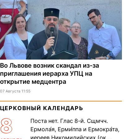
Во Львове возник скандал из-за
приглашения иерарха УПЦ на
открытие медцентра
07 Августа 11:55
ЦЕРКОВНЫЙ КАЛЕНДАРЬ
8
Поста нет. Глас 8-й. Сщмчч.
Ермола́я, Ерми́ппа и Ермокра́та,
иереев Никомидийских (ок.