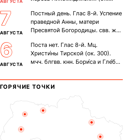
АВГУСТА
305). Прп. Моисе́я У́грина,
7
Постный день. Глас 8-й. Успение
Печерского, в Ближних
праведной Анны, матери
пещерах...
Пресвятой Богородицы. свв. жен
АВГУСТА
Олимпиа́ды, диаконисы (409) и
6
Поста нет. Глас 8-й. Мц.
прп. Евпракси́и девы,...
Христи́ны Тирской (ок. 300).
мчч. блгвв. кнн. Бори́са и Гле́ба,
АВГУСТА
во Святом Крещении Рома́на и
Дави́да (1015). Прп....
ГОРЯЧИЕ ТОЧКИ