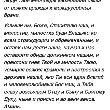
люди Твоя многажды избавленни быша
от всякия вражды и междуусобныя
брани.
Услыши ны, Боже, Спасителю наш, и
милостив, милостив буди Владыко ко
всем страждущим и обремененным, и
остави нам долги наша, научая и нас
оставляти обиды должником нашим, и
преклони гнев Твой на милость Твою,
усмиряя всякия крамолы и нестроения в
державе нашей, яко Ты еси един благий
и человеколюбивый Бог наш, и Тебе
славу возсылаем Отцу и Сыну и Святому
Духу, ныне и присно и во веки веков.
Аминь.