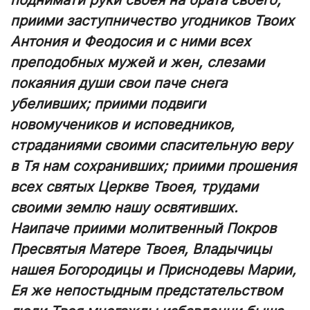
поднимати руки своея на брата своего;
приими заступничество угодников Твоих
Антония и Феодосия и с ними всех
преподобных мужей и жен, слезами
покаяния души свои паче снега
убеливших; приими подвиги
новомучеников и исповедников,
страданиями своими спасительную веру
в Тя нам сохранивших; приими прошения
всех святых Церкве Твоея, трудами
своими землю нашу освятивших.
Наипаче приими молитвенный Покров
Пресвятыя Матере Твоея, Владычицы
нашея Богородицы и Приснодевы Марии,
Ея же непостыдным предстательством