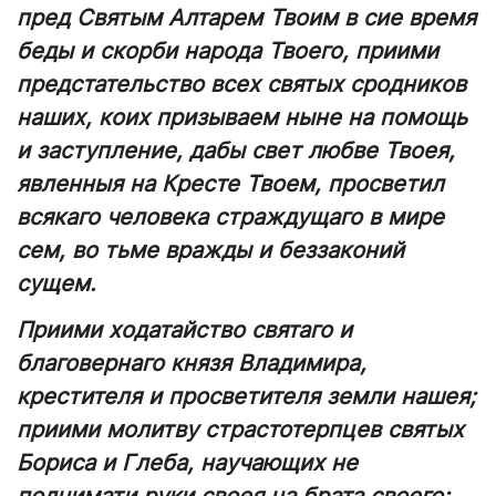
пред Святым Алтарем Твоим в сие время
беды и скорби народа Твоего, приими
предстательство всех святых сродников
наших, коих призываем ныне на помощь
и заступление, дабы свет любве Твоея,
явленныя на Кресте Твоем, просветил
всякаго человека страждущаго в мире
сем, во тьме вражды и беззаконий
сущем.
Приими ходатайство святаго и
благовернаго князя Владимира,
крестителя и просветителя земли нашея;
приими молитву страстотерпцев святых
Бориса и Глеба, научающих не