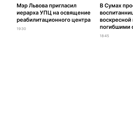
Мэр Львова пригласил
В Сумах про
иерарха УПЦ на освящение
воспитанни
реабилитационного центра
воскресной
погибшими о
19:30
18:45