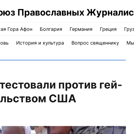
оюз Православных Журналис
ая Гора Афон
Болгария
Германия
Греция
Гру
ковь
История и культура
Вопрос священнику
Мы
естовали против гей-
ольством США