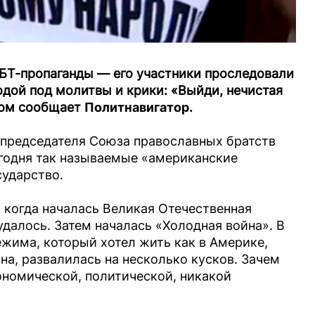
ГБТ-пропаганды — его участники проследовали
одой под молитвы и крики: «Выйди, нечистая
этом сообщает
Политнавигатор.
опредседателя Союза православных братств
егодня так называемые «американские
сударство.
у, когда началась Великая Отечественная
удалось. Затем началась «Холодная война». В
ежима, который хотел жить как в Америке,
а, развалилась на несколько кусков. Зачем
кономической, политической, никакой