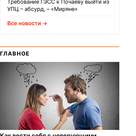
Требование ГЭСС к Почаеву выйти из
УПЦ – абсурд, – «Миряне»
Все новости
ГЛАВНОЕ
Как вести себя с неверующими