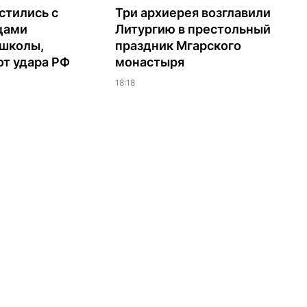
стились с
Три архиерея возглавили
цами
Литургию в престольный
 школы,
праздник Мгарского
т удара РФ
монастыря
18:18