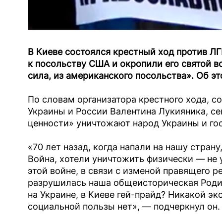
В Киеве состоялся крестный ход против Л
к посольству США и окропили его святой в
сила, из американского посольства». Об 
По словам организатора крестного хода, с
Украины и России Валентина Лукияника, с
ценности» уничтожают народ Украины и го
«70 лет назад, когда напали на нашу стран
Война, хотели уничтожить физически — не 
этой войне, в связи с изменой правящего р
разрушилась наша общеисторическая Родин
на Украине, в Киеве гей-прайд? Никакой э
социальной пользы нет», — подчеркнул он.