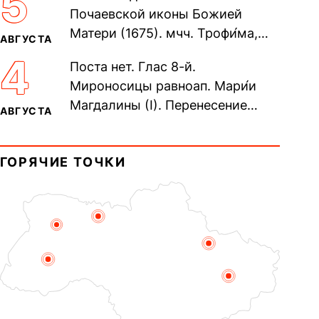
5
Почаевской иконы Божией
Матери (1675). мчч. Трофи́ма,
АВГУСТА
Фео́фила и с ними 13-ти
4
Поста нет. Глас 8-й.
мучеников (284–305). прав.
Мироносицы равноап. Мари́и
воина Фео́дора...
Магдалины (I). Перенесение
АВГУСТА
мощей сщмч. Фо́ки, епископа
Синопского (403–404). Прп.
ГОРЯЧИЕ ТОЧКИ
Корни́лия...