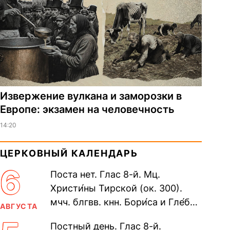
Извержение вулкана и заморозки в
Европе: экзамен на человечность
14:20
ЦЕРКОВНЫЙ КАЛЕНДАРЬ
6
Поста нет. Глас 8-й. Мц.
Христи́ны Тирской (ок. 300).
мчч. блгвв. кнн. Бори́са и Гле́ба,
АВГУСТА
во Святом Крещении Рома́на и
Постный день. Глас 8-й.
Дави́да (1015). Прп....