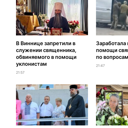
В Виннице запретили в
Заработала 
служении священника,
помощи св
обвиняемого в помощи
по вопроса
уклонистам
21:47
21:57