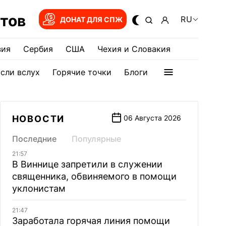
тов
RU
ДОНАТ ДЛЯ СПЖ
зия
Сербия
США
Чехия и Словакия
сли вслух
Горячие точки
Блоги
НОВОСТИ
06 Августа 2026
Последние
Популярные
21:57
В Виннице запретили в служении
священника, обвиняемого в помощи
уклонистам
21:47
Заработала горячая линия помощи