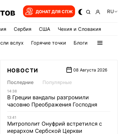
тов
RU
ДОНАТ ДЛЯ СПЖ
зия
Сербия
США
Чехия и Словакия
сли вслух
Горячие точки
Блоги
НОВОСТИ
08 Августа 2026
Последние
Популярные
14:38
В Греции вандалы разгромили
часовню Преображения Господня
13:41
Митрополит Онуфрий встретился с
иерархом Сербской Церкви