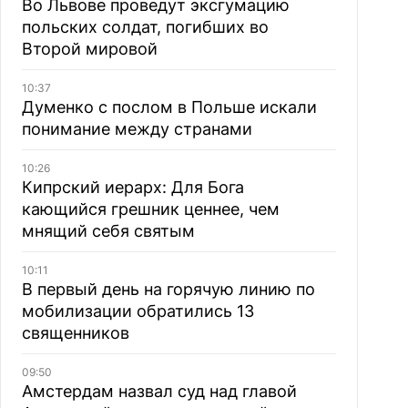
Во Львове проведут эксгумацию
польских солдат, погибших во
Второй мировой
10:37
Думенко с послом в Польше искали
понимание между странами
10:26
Кипрский иерарх: Для Бога
кающийся грешник ценнее, чем
мнящий себя святым
10:11
В первый день на горячую линию по
мобилизации обратились 13
священников
09:50
Амстердам назвал суд над главой