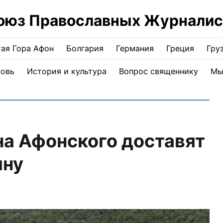
оюз Православных Журналис
ая Гора Афон
Болгария
Германия
Греция
Гру
ковь
История и культура
Вопрос священнику
Мы
а Афонского доставят
ину