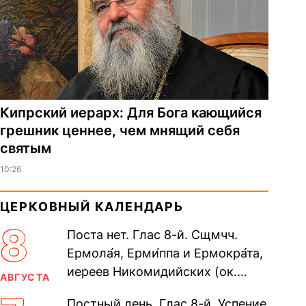
Кипрский иерарх: Для Бога кающийся
грешник ценнее, чем мнящий себя
святым
10:26
ЦЕРКОВНЫЙ КАЛЕНДАРЬ
8
Поста нет. Глас 8-й. Сщмчч.
Ермола́я, Ерми́ппа и Ермокра́та,
иереев Никомидийских (ок.
АВГУСТА
305). Прп. Моисе́я У́грина,
Постный день. Глас 8-й. Успение