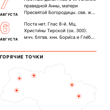
7
Печерского, в Ближних
праведной Анны, матери
пещерах...
Пресвятой Богородицы. свв. жен
АВГУСТА
Олимпиа́ды, диаконисы (409) и
6
Поста нет. Глас 8-й. Мц.
прп. Евпракси́и девы,...
Христи́ны Тирской (ок. 300).
мчч. блгвв. кнн. Бори́са и Гле́ба,
АВГУСТА
во Святом Крещении Рома́на и
Дави́да (1015). Прп....
ГОРЯЧИЕ ТОЧКИ