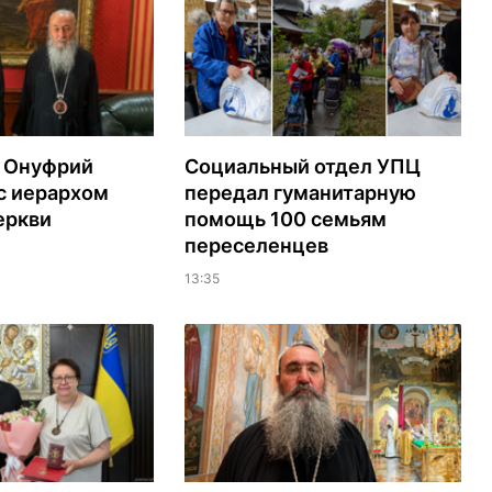
 Онуфрий
Социальный отдел УПЦ
с иерархом
передал гуманитарную
еркви
помощь 100 семьям
переселенцев
13:35