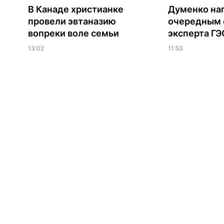
В Канаде христианке
Думенко на
провели эвтаназию
очередным 
вопреки воле семьи
эксперта Г
13:02
11:53