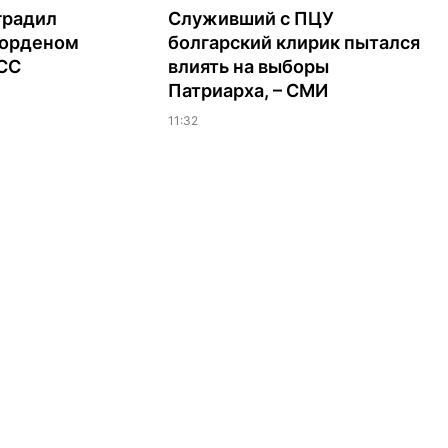
градил
Служивший с ПЦУ
орденом
болгарский клирик пытался
ЭСС
влиять на выборы
Патриарха, – СМИ
11:32