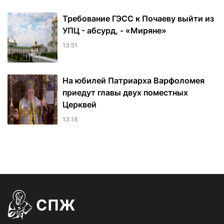
Требование ГЭСС к Почаеву выйти из
УПЦ - абсурд, - «Миряне»
13:51
На юбилей Патриарха Варфоломея
приедут главы двух поместных
Церквей
13:18
СПЖ