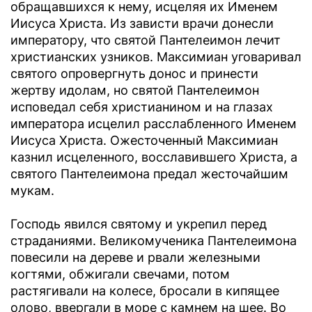
обращавшихся к нему, исцеляя их Именем
Иисуса Христа. Из зависти врачи донесли
императору, что святой Пантелеимон лечит
христианских узников. Максимиан уговаривал
святого опровергнуть донос и принести
жертву идолам, но святой Пантелеимон
исповедал себя христианином и на глазах
императора исцелил расслабленного Именем
Иисуса Христа. Ожесточенный Максимиан
казнил исцеленного, восславившего Христа, а
святого Пантелеимона предал жесточайшим
мукам.
Господь явился святому и укрепил перед
страданиями. Великомученика Пантелеимона
повесили на дереве и рвали железными
когтями, обжигали свечами, потом
растягивали на колесе, бросали в кипящее
олово, ввергали в море с камнем на шее. Во