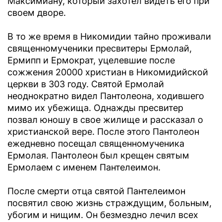
Максимиану, который захотел видеть его при
своем дворе.
В то же время в Никомидии тайно проживали
священномученики пресвитеры Ермолай,
Ермипп и Ермократ, уцелевшие после
сожжения 20000 христиан в Никомидийской
церкви в 303 году. Святой Ермолай
неоднократно видел Пантолеона, ходившего
мимо их убежища. Однажды пресвитер
позвал юношу в свое жилище и рассказал о
христианской вере. После этого Пантолеон
ежедневно посещал священномученика
Ермолая. Пантолеон был крещен святым
Ермолаем с именем Пантелеимон.
После смерти отца святой Пантелеимон
посвятил свою жизнь страждущим, больным,
убогим и нищим. Он безмездно лечил всех