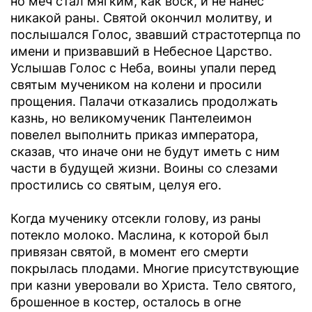
но меч стал мягким, как воск, и не нанес
никакой раны. Святой окончил молитву, и
послышался Голос, звавший страстотерпца по
имени и призвавший в Небесное Царство.
Услышав Голос с Неба, воины упали перед
святым мучеником на колени и просили
прощения. Палачи отказались продолжать
казнь, но великомученик Пантелеимон
повелел выполнить приказ императора,
сказав, что иначе они не будут иметь с ним
части в будущей жизни. Воины со слезами
простились со святым, целуя его.
Когда мученику отсекли голову, из раны
потекло молоко. Маслина, к которой был
привязан святой, в момент его смерти
покрылась плодами. Многие присутствующие
при казни уверовали во Христа. Тело святого,
брошенное в костер, осталось в огне