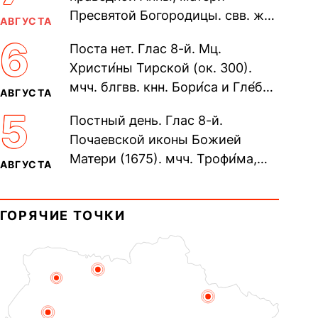
Пресвятой Богородицы. свв. жен
АВГУСТА
Олимпиа́ды, диаконисы (409) и
6
Поста нет. Глас 8-й. Мц.
прп. Евпракси́и девы,...
Христи́ны Тирской (ок. 300).
мчч. блгвв. кнн. Бори́са и Гле́ба,
АВГУСТА
во Святом Крещении Рома́на и
5
Постный день. Глас 8-й.
Дави́да (1015). Прп....
Почаевской иконы Божией
Матери (1675). мчч. Трофи́ма,
АВГУСТА
Фео́фила и с ними 13-ти
мучеников (284–305). прав.
ГОРЯЧИЕ ТОЧКИ
воина Фео́дора...