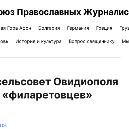
оюз Православных Журналис
ая Гора Афон
Болгария
Германия
Греция
Гру
ковь
История и культура
Вопрос священнику
Мы
сельсовет Овидиополя
м «филаретовцев»
СПЖ