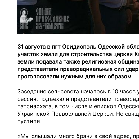
31 августа в пгт Овидиополь Одесской обл
участок земли для строительства церкви К
земли подавала также религиозная общин
представители праворадикальных сил удерж
проголосовали нужным для них образом.
Заседание сельсовета началось в 10 часов 
сессия, подъехали представители правора
патриархата, в том числе и епископ Одесс
Украинской Православной Церкви. Но свящ
пустили.
«Мы слышали много брани в свой адрес, п