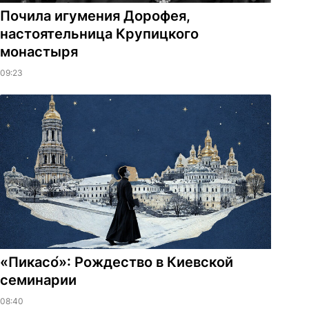
Почила игумения Дорофея,
настоятельница Крупицкого
монастыря
09:23
«Пикасо́»: Рождество в Киевской
семинарии
08:40