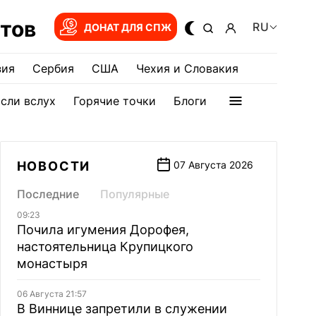
тов
RU
ДОНАТ ДЛЯ СПЖ
зия
Сербия
США
Чехия и Словакия
сли вслух
Горячие точки
Блоги
НОВОСТИ
07 Августа 2026
Последние
Популярные
09:23
Почила игумения Дорофея,
настоятельница Крупицкого
монастыря
06 Августа 21:57
В Виннице запретили в служении