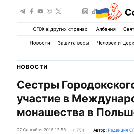
С
СПЖ в других странах:
Албания
Свят
Новости
Защита веры
Человек и Цер
НОВОСТИ
Сестры Городокског
участие в Междунар
монашества в Польш
07 Сентября 2016 13:58
Автор:
Редакция С
754