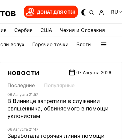
тов
RU
ДОНАТ ДЛЯ СПЖ
зия
Сербия
США
Чехия и Словакия
сли вслух
Горячие точки
Блоги
НОВОСТИ
07 Августа 2026
Последние
Популярные
06 Августа 21:57
В Виннице запретили в служении
священника, обвиняемого в помощи
уклонистам
06 Августа 21:47
Заработала горячая линия помощи