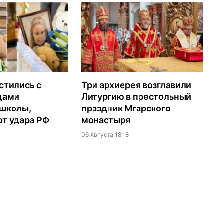
стились с
Три архиерея возглавили
цами
Литургию в престольный
 школы,
праздник Мгарского
т удара РФ
монастыря
06 Августа 18:18