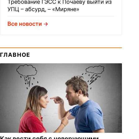
Требование ГЭСС к Почаеву выйти из
УПЦ – абсурд, – «Миряне»
Все новости
ГЛАВНОЕ
Как вести себя с неверующими