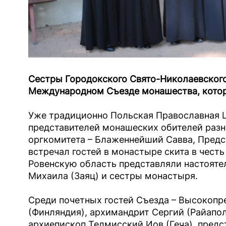
Сестры Городокского Свято-Николаевского
Международном Съезде монашества, котор
Уже традиционно Польская Православная 
представителей монашеских обителей разны
оргкомитета – Блаженнейший Савва, Предс
встречал гостей в монастыре скита в чест
Ровенскую область представляли настояте
Михаила (Заяц) и сестры монастыря.
Среди почетных гостей Съезда – Высокоп
(Финляндия), архимандрит Сергий (Райапо
архиепископ Телмисский Иов (Геча), предс