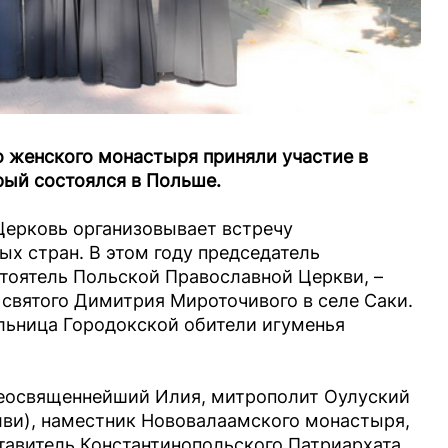
 женского монастыря приняли участие в
ый состоялся в Польше.
Церковь организовывает встречу
х стран. В этом году председатель
тоятель Польской Православной Церкви, –
ь святого Димитрия Мироточивого в селе Саки.
льница Городокской обители игуменья
реосвященнейший Илия, митрополит Оулуский
лви), наместник Нововалаамского монастыря,
тавитель Константинопольского Патриархата,