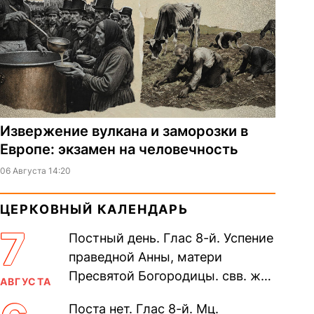
Извержение вулкана и заморозки в
Европе: экзамен на человечность
06 Августа 14:20
ЦЕРКОВНЫЙ КАЛЕНДАРЬ
7
Постный день. Глас 8-й. Успение
праведной Анны, матери
Пресвятой Богородицы. свв. жен
АВГУСТА
Олимпиа́ды, диаконисы (409) и
Поста нет. Глас 8-й. Мц.
прп. Евпракси́и девы,...