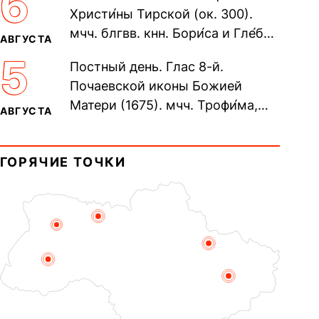
6
Христи́ны Тирской (ок. 300).
мчч. блгвв. кнн. Бори́са и Гле́ба,
АВГУСТА
во Святом Крещении Рома́на и
5
Постный день. Глас 8-й.
Дави́да (1015). Прп....
Почаевской иконы Божией
Матери (1675). мчч. Трофи́ма,
АВГУСТА
Фео́фила и с ними 13-ти
мучеников (284–305). прав.
ГОРЯЧИЕ ТОЧКИ
воина Фео́дора...