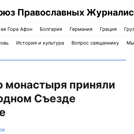
оюз Православных Журналис
ая Гора Афон
Болгария
Германия
Греция
Гру
ковь
История и культура
Вопрос священнику
Мы
о монастыря приняли
одном Съезде
е
ПЖ