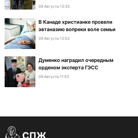
08 Августа 13:35
В Канаде христианке провели
эвтаназию вопреки воле семьи
08 Августа 13:02
Думенко наградил очередным
орденом эксперта ГЭСС
08 Августа 11:53
СПЖ