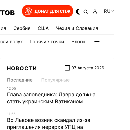
тов
RU
ДОНАТ ДЛЯ СПЖ
зия
Сербия
США
Чехия и Словакия
сли вслух
Горячие точки
Блоги
НОВОСТИ
07 Августа 2026
Последние
Популярные
12:05
Глава заповедника: Лавра должна
стать украинским Ватиканом
11:55
Во Львове возник скандал из-за
приглашения иерарха УПЦ на