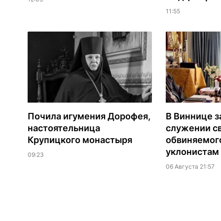
11:55
Почила игумения Дорофея,
В Виннице з
настоятельница
служении с
Крупицкого монастыря
обвиняемог
уклонистам
09:23
06 Августа 21:57