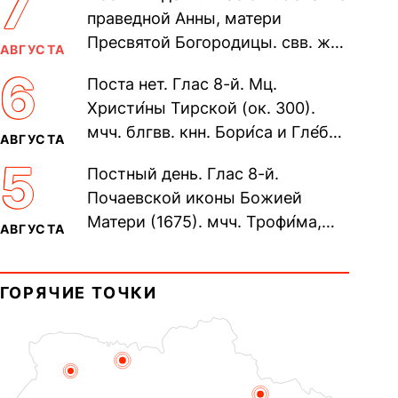
7
праведной Анны, матери
Пресвятой Богородицы. свв. жен
АВГУСТА
Олимпиа́ды, диаконисы (409) и
6
Поста нет. Глас 8-й. Мц.
прп. Евпракси́и девы,...
Христи́ны Тирской (ок. 300).
мчч. блгвв. кнн. Бори́са и Гле́ба,
АВГУСТА
во Святом Крещении Рома́на и
5
Постный день. Глас 8-й.
Дави́да (1015). Прп....
Почаевской иконы Божией
Матери (1675). мчч. Трофи́ма,
АВГУСТА
Фео́фила и с ними 13-ти
мучеников (284–305). прав.
ГОРЯЧИЕ ТОЧКИ
воина Фео́дора...