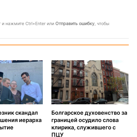
и нажмите Ctrl+Enter или
Отправить ошибку
, чтобы
озник скандал
Болгарское духовенство за
ашения иерарха
границей осудило слова
рытие
клирика, служившего с
ПЦУ