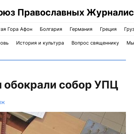
оюз Православных Журналис
ая Гора Афон
Болгария
Германия
Греция
Гру
ковь
История и культура
Вопрос священнику
Мы
ы обокрали собор УПЦ
ПЖ