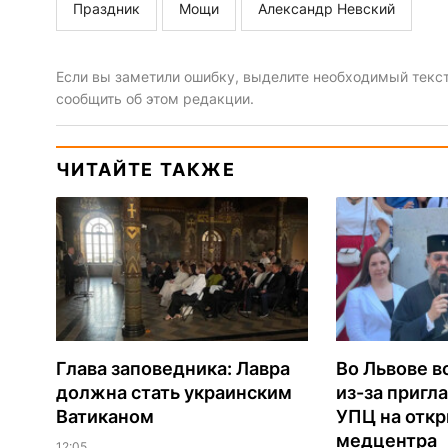
Праздник
Мощи
Александр Невский
Если вы заметили ошибку, выделите необходимый текст 
сообщить об этом редакции.
ЧИТАЙТЕ ТАКЖЕ
Глава заповедника: Лавра
Во Львове в
должна стать украинским
из-за пригл
Ватиканом
УПЦ на отк
медцентра
12:05