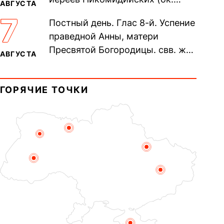
АВГУСТА
305). Прп. Моисе́я У́грина,
7
Постный день. Глас 8-й. Успение
Печерского, в Ближних
праведной Анны, матери
пещерах...
Пресвятой Богородицы. свв. жен
АВГУСТА
Олимпиа́ды, диаконисы (409) и
прп. Евпракси́и девы,...
ГОРЯЧИЕ ТОЧКИ