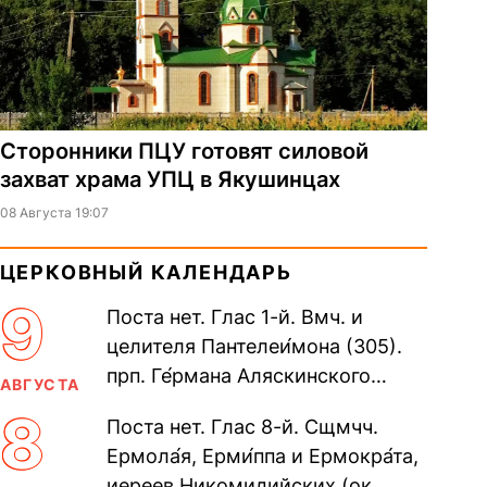
Сторонники ПЦУ готовят силовой
захват храма УПЦ в Якушинцах
08 Августа 19:07
ЦЕРКОВНЫЙ КАЛЕНДАРЬ
9
Поста нет. Глас 1-й. Вмч. и
целителя Пантелеи́мона (305).
прп. Ге́рмана Аляскинского
АВГУСТА
(прославление 1970). Блж.
8
Поста нет. Глас 8-й. Сщмчч.
Николая Кочанова, Христа
Ермола́я, Ерми́ппа и Ермокра́та,
ради...
иереев Никомидийских (ок.