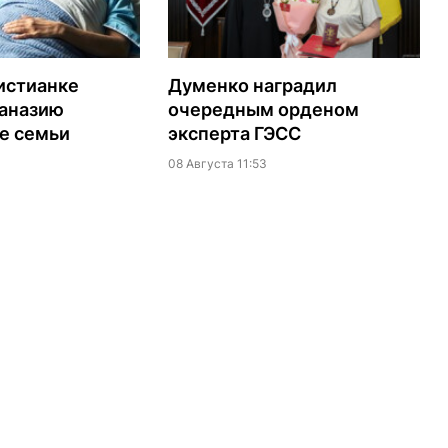
истианке
Думенко наградил
таназию
очередным орденом
е семьи
эксперта ГЭСС
08 Августа 11:53