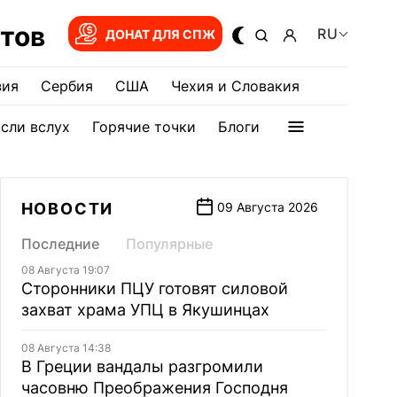
тов
RU
ДОНАТ ДЛЯ СПЖ
зия
Сербия
США
Чехия и Словакия
сли вслух
Горячие точки
Блоги
НОВОСТИ
09 Августа 2026
Последние
Популярные
08 Августа 19:07
Сторонники ПЦУ готовят силовой
захват храма УПЦ в Якушинцах
08 Августа 14:38
В Греции вандалы разгромили
часовню Преображения Господня