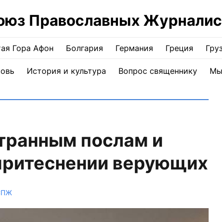
оюз Православных Журналис
ая Гора Афон
Болгария
Германия
Греция
Гру
ковь
История и культура
Вопрос священнику
Мы
транным послам и
притеснении верующих
СПЖ