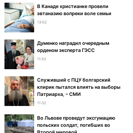
В Канаде христианке провели
эвтаназию вопреки воле семьи
13:02
Думенко наградил очередным
орденом эксперта ГЭСС
11:53
Служивший с ПЦУ болгарский
клирик пытался влиять на выборы
Патриарха, – СМИ
11:32
Во Львове проведут эксгумацию
польских солдат, погибших во
Второй мировой