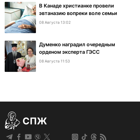
В Канаде христианке провели
эвтаназию вопреки воле семьи
08 Августа 13:02
Думенко наградил очередным
орденом эксперта ГЭСС
08 Августа 11:53
СПЖ