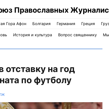
оюз Православных Журналис
ая Гора Афон
Болгария
Германия
Греция
Гру
ковь
История и культура
Вопрос священнику
Мы
 отставку на год
ната по футболу
СПЖ