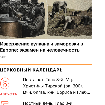
Извержение вулкана и заморозки в
Европе: экзамен на человечность
14:20
ЦЕРКОВНЫЙ КАЛЕНДАРЬ
6
Поста нет. Глас 8-й. Мц.
Христи́ны Тирской (ок. 300).
мчч. блгвв. кнн. Бори́са и Гле́ба,
АВГУСТА
во Святом Крещении Рома́на и
Постный день. Глас 8-й.
Дави́да (1015). Прп....