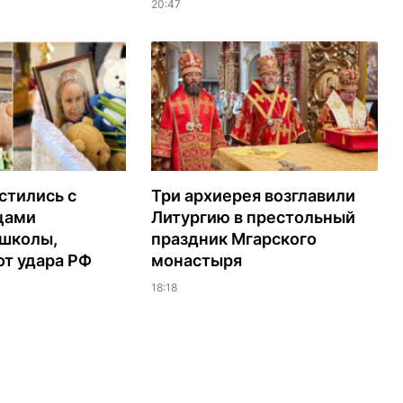
20:47
стились с
Три архиерея возглавили
цами
Литургию в престольный
 школы,
праздник Мгарского
т удара РФ
монастыря
18:18