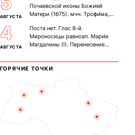
5
Почаевской иконы Божией
Матери (1675). мчч. Трофи́ма,
АВГУСТА
Фео́фила и с ними 13-ти
4
Поста нет. Глас 8-й.
мучеников (284–305). прав.
Мироносицы равноап. Мари́и
воина Фео́дора...
Магдалины (I). Перенесение
АВГУСТА
мощей сщмч. Фо́ки, епископа
Синопского (403–404). Прп.
ГОРЯЧИЕ ТОЧКИ
Корни́лия...