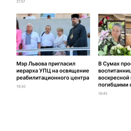
21:57
Мэр Львова пригласил
В Сумах про
иерарха УПЦ на освящение
воспитанни
реабилитационного центра
воскресной
погибшими о
19:30
18:45