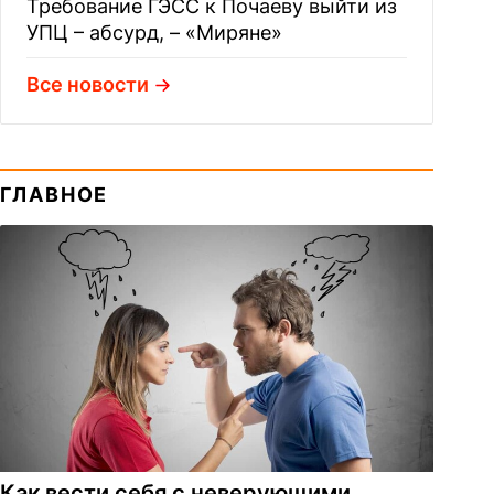
Требование ГЭСС к Почаеву выйти из
УПЦ – абсурд, – «Миряне»
Все новости
ГЛАВНОЕ
Как вести себя с неверующими