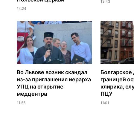
13:43
14:24
Во Львове возник скандал
Болгарское 
из-за приглашения иерарха
границей ос
УПЦ на открытие
клирика, сл
медцентра
ПЦУ
11:55
11:01