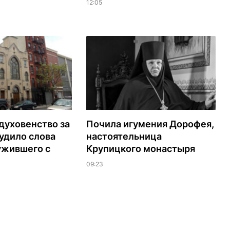
12:05
духовенство за
Почила игумения Дорофея,
удило слова
настоятельница
ужившего с
Крупицкого монастыря
09:23