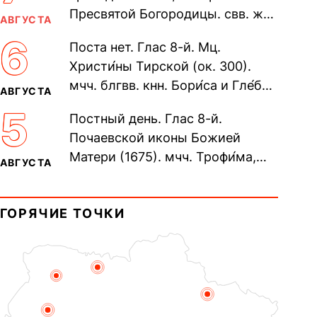
Пресвятой Богородицы. свв. жен
АВГУСТА
Олимпиа́ды, диаконисы (409) и
6
Поста нет. Глас 8-й. Мц.
прп. Евпракси́и девы,...
Христи́ны Тирской (ок. 300).
мчч. блгвв. кнн. Бори́са и Гле́ба,
АВГУСТА
во Святом Крещении Рома́на и
5
Постный день. Глас 8-й.
Дави́да (1015). Прп....
Почаевской иконы Божией
Матери (1675). мчч. Трофи́ма,
АВГУСТА
Фео́фила и с ними 13-ти
мучеников (284–305). прав.
ГОРЯЧИЕ ТОЧКИ
воина Фео́дора...