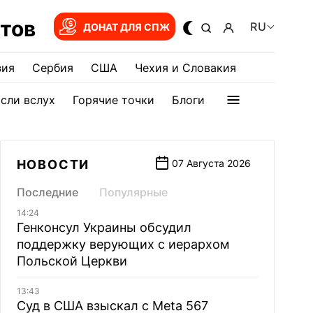
тов
RU
ДОНАТ ДЛЯ СПЖ
зия
Сербия
США
Чехия и Словакия
сли вслух
Горячие точки
Блоги
НОВОСТИ
07 Августа 2026
Последние
Популярные
14:24
Генконсул Украины обсудил
поддержку верующих с иерархом
Польской Церкви
13:43
Суд в США взыскал с Meta 567