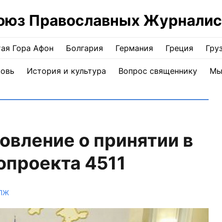
оюз Православных Журналис
ая Гора Афон
Болгария
Германия
Греция
Гру
ковь
История и культура
Вопрос священнику
Мы
овление о принятии в
опроекта 4511
СПЖ