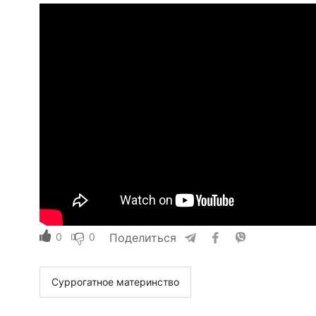
0
0
Поделиться
Суррогатное материнство