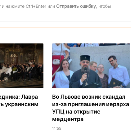
и нажмите Ctrl+Enter или
Отправить ошибку
, чтобы
едника: Лавра
Во Львове возник скандал
ть украинским
из-за приглашения иерарха
УПЦ на открытие
медцентра
11:55