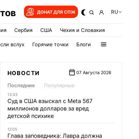
тов
RU
ДОНАТ ДЛЯ СПЖ
зия
Сербия
США
Чехия и Словакия
сли вслух
Горячие точки
Блоги
НОВОСТИ
07 Августа 2026
Последние
Популярные
13:43
Суд в США взыскал с Meta 567
миллионов долларов за вред
детской психике
12:05
Глава заповедника: Лавра должна