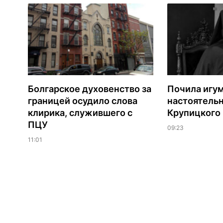
Болгарское духовенство за
Почила игу
границей осудило слова
настоятель
клирика, служившего с
Крупицкого
ПЦУ
09:23
11:01