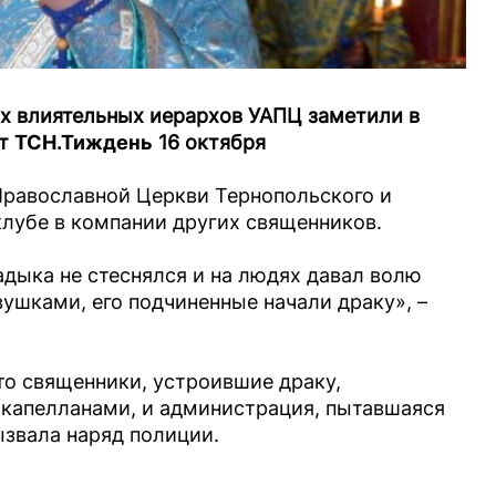
ых влиятельных иерархов УАПЦ заметили в
ет
ТСН.Тиждень
16 октября
Православной Церкви Тернопольского и
лубе в компании других священников.
ладыка не стеснялся и на людях давал волю
вушками, его подчиненные начали драку», –
то священники, устроившие драку,
 капелланами, и администрация, пытавшаяся
ызвала наряд полиции.