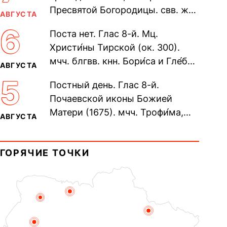
Пресвятой Богородицы. свв. жен
АВГУСТА
Олимпиа́ды, диаконисы (409) и
6
Поста нет. Глас 8-й. Мц.
прп. Евпракси́и девы,...
Христи́ны Тирской (ок. 300).
мчч. блгвв. кнн. Бори́са и Гле́ба,
АВГУСТА
во Святом Крещении Рома́на и
5
Постный день. Глас 8-й.
Дави́да (1015). Прп....
Почаевской иконы Божией
Матери (1675). мчч. Трофи́ма,
АВГУСТА
Фео́фила и с ними 13-ти
мучеников (284–305). прав.
ГОРЯЧИЕ ТОЧКИ
воина Фео́дора...