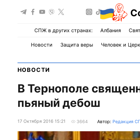
С
СПЖ в других странах:
Албания
Свят
Новости
Защита веры
Человек и Цер
НОВОСТИ
В Тернополе священ
пьяный дебош
17 Октября 2016 15:21
Автор:
Редакция С
3664