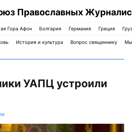
оюз Православных Журналис
ая Гора Афон
Болгария
Германия
Греция
Гру
ковь
История и культура
Вопрос священнику
Мы
ники УАПЦ устроили
ПЖ