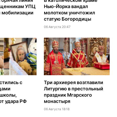
горячая линия
В католическом храме
ященникам УПЦ
Нью-Йорка вандал
м мобилизации
молотком уничтожил
статую Богородицы
06 Августа 20:47
стились с
Три архиерея возглавили
цами
Литургию в престольный
 школы,
праздник Мгарского
т удара РФ
монастыря
06 Августа 18:18