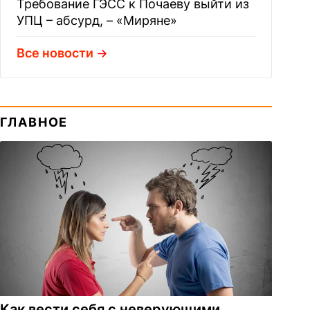
Требование ГЭСС к Почаеву выйти из
УПЦ – абсурд, – «Миряне»
Все новости
ГЛАВНОЕ
Как вести себя с неверующими