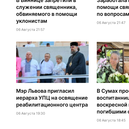
В Виннице запретили в
Заработала 
служении священника,
помощи св
обвиняемого в помощи
по вопроса
уклонистам
06 Августа 21:47
06 Августа 21:57
Мэр Львова пригласил
В Сумах про
иерарха УПЦ на освящение
воспитанни
реабилитационного центра
воскресной
погибшими о
06 Августа 19:30
06 Августа 18:45