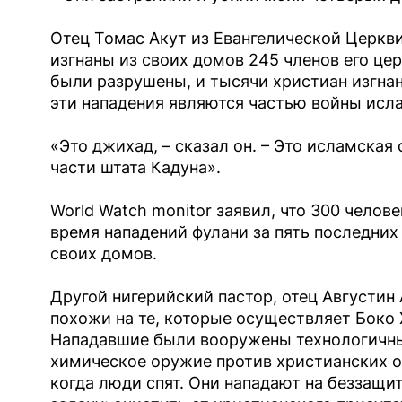
Отец Томас Акут из Евангелической Церкви
изгнаны из своих домов 245 членов его це
были разрушены, и тысячи христиан изгнаны
эти нападения являются частью войны исл
«Это джихад, – сказал он. – Это исламска
части штата Кадуна».
World Watch monitor заявил, что 300 челов
время нападений фулани за пять последних
своих домов.
Другой нигерийский пастор, отец Августин 
похожи на те, которые осуществляет Боко 
Нападавшие были вооружены технологичны
химическое оружие против христианских об
когда люди спят. Они нападают на беззащи