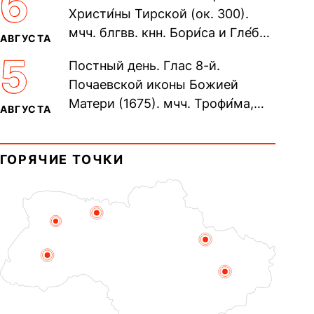
6
Христи́ны Тирской (ок. 300).
мчч. блгвв. кнн. Бори́са и Гле́ба,
АВГУСТА
во Святом Крещении Рома́на и
5
Постный день. Глас 8-й.
Дави́да (1015). Прп....
Почаевской иконы Божией
Матери (1675). мчч. Трофи́ма,
АВГУСТА
Фео́фила и с ними 13-ти
мучеников (284–305). прав.
ГОРЯЧИЕ ТОЧКИ
воина Фео́дора...