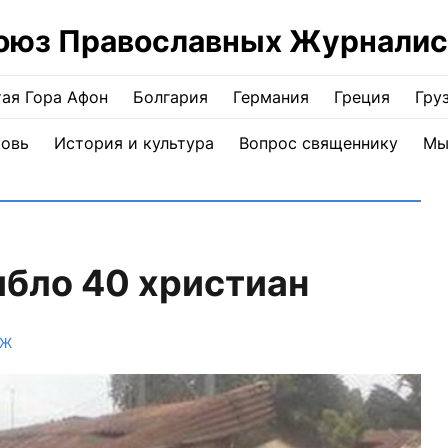
оюз Православных Журналис
ая Гора Афон
Болгария
Германия
Греция
Гру
ковь
История и культура
Вопрос священнику
Мы
ибло 40 христиан
ПЖ