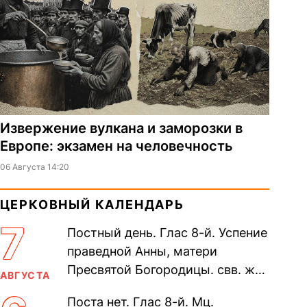
Извержение вулкана и заморозки в
Европе: экзамен на человечность
06 Августа 14:20
ЦЕРКОВНЫЙ КАЛЕНДАРЬ
7
Постный день. Глас 8-й. Успение
праведной Анны, матери
Пресвятой Богородицы. свв. жен
АВГУСТА
Олимпиа́ды, диаконисы (409) и
Поста нет. Глас 8-й. Мц.
прп. Евпракси́и девы,...