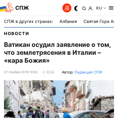
СПЖ
RU
СПЖ в других странах:
Албания
Святая Гора Аф
НОВОСТИ
Ватикан осудил заявление о том,
что землетрясения в Италии –
«кара Божия»
Автор:
Редакция СПЖ
634
07 Ноября 2016 19:30