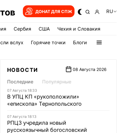
тов
RU
ДОНАТ ДЛЯ СПЖ
зия
Сербия
США
Чехия и Словакия
сли вслух
Горячие точки
Блоги
НОВОСТИ
08 Августа 2026
Последние
Популярные
07 Августа 18:33
В УПЦ КП «рукоположили»
«епископа» Тернопольского
07 Августа 18:13
РПЦЗ учредила новый
русскоязычный богословский