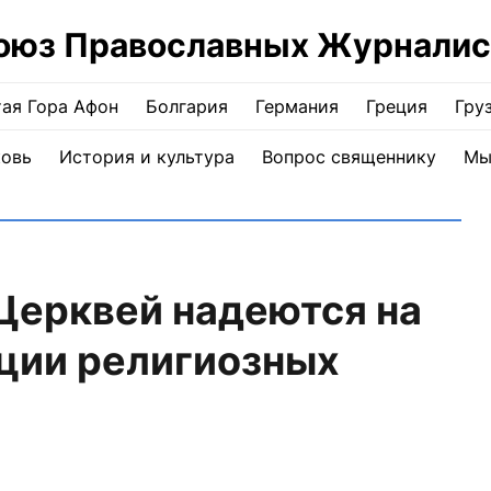
оюз Православных Журналис
ая Гора Афон
Болгария
Германия
Греция
Гру
ковь
История и культура
Вопрос священнику
Мы
Церквей надеются на
ции религиозных