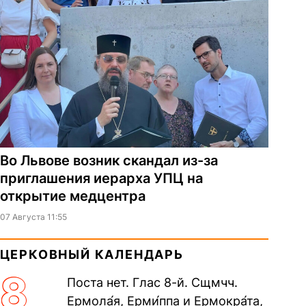
Во Львове возник скандал из-за
приглашения иерарха УПЦ на
открытие медцентра
07 Августа 11:55
ЦЕРКОВНЫЙ КАЛЕНДАРЬ
8
Поста нет. Глас 8-й. Сщмчч.
Ермола́я, Ерми́ппа и Ермокра́та,