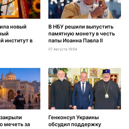
ила новый
В НБУ решили выпустить
ный
памятную монету в честь
й институт в
папы Иоанна Павла II
07 Августа 16:54
 закрыли
Генконсул Украины
ю мечеть за
обсудил поддержку