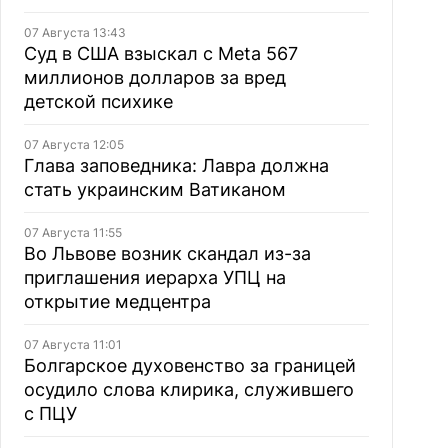
07 Августа 13:43
Суд в США взыскал с Meta 567
миллионов долларов за вред
детской психике
07 Августа 12:05
Глава заповедника: Лавра должна
стать украинским Ватиканом
07 Августа 11:55
Во Львове возник скандал из-за
приглашения иерарха УПЦ на
открытие медцентра
07 Августа 11:01
Болгарское духовенство за границей
осудило слова клирика, служившего
с ПЦУ