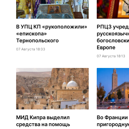
В УПЦ КП «рукоположили»
РПЦЗ учред
«епископа»
русскоязыч
Тернопольского
богословски
Европе
07 Августа 18:33
07 Августа 18:13
МИД Кипра выделил
Во Франции
средства на помощь
пригородну