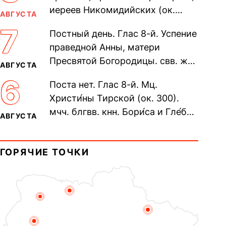
иереев Никомидийских (ок.
АВГУСТА
305). Прп. Моисе́я У́грина,
7
Постный день. Глас 8-й. Успение
Печерского, в Ближних
праведной Анны, матери
пещерах...
Пресвятой Богородицы. свв. жен
АВГУСТА
Олимпиа́ды, диаконисы (409) и
6
Поста нет. Глас 8-й. Мц.
прп. Евпракси́и девы,...
Христи́ны Тирской (ок. 300).
мчч. блгвв. кнн. Бори́са и Гле́ба,
АВГУСТА
во Святом Крещении Рома́на и
Дави́да (1015). Прп....
ГОРЯЧИЕ ТОЧКИ