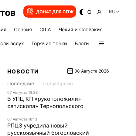
тов
RU
ДОНАТ ДЛЯ СПЖ
зия
Сербия
США
Чехия и Словакия
сли вслух
Горячие точки
Блоги
НОВОСТИ
08 Августа 2026
Последние
Популярные
07 Августа 18:33
В УПЦ КП «рукоположили»
«епископа» Тернопольского
07 Августа 18:13
РПЦЗ учредила новый
русскоязычный богословский