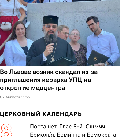
Во Львове возник скандал из-за
приглашения иерарха УПЦ на
открытие медцентра
07 Августа 11:55
ЦЕРКОВНЫЙ КАЛЕНДАРЬ
8
Поста нет. Глас 8-й. Сщмчч.
Ермола́я, Ерми́ппа и Ермокра́та,