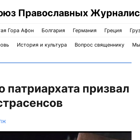
оюз Православных Журналис
ая Гора Афон
Болгария
Германия
Греция
Гру
ковь
История и культура
Вопрос священнику
Мы
о патриархата призвал
страсенсов
СПЖ