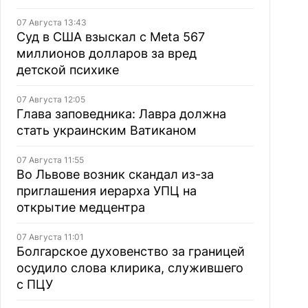
07 Августа 13:43
Суд в США взыскал с Meta 567
миллионов долларов за вред
детской психике
07 Августа 12:05
Глава заповедника: Лавра должна
стать украинским Ватиканом
07 Августа 11:55
Во Львове возник скандал из-за
приглашения иерарха УПЦ на
открытие медцентра
07 Августа 11:01
Болгарское духовенство за границей
осудило слова клирика, служившего
с ПЦУ