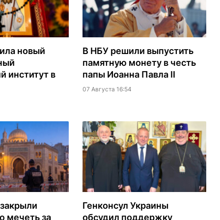
ила новый
В НБУ решили выпустить
ный
памятную монету в честь
й институт в
папы Иоанна Павла II
07 Августа 16:54
 закрыли
Генконсул Украины
ю мечеть за
обсудил поддержку