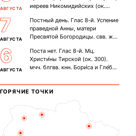
иереев Никомидийских (ок.
АВГУСТА
305). Прп. Моисе́я У́грина,
7
Постный день. Глас 8-й. Успение
Печерского, в Ближних
праведной Анны, матери
пещерах...
Пресвятой Богородицы. свв. жен
АВГУСТА
Олимпиа́ды, диаконисы (409) и
6
Поста нет. Глас 8-й. Мц.
прп. Евпракси́и девы,...
Христи́ны Тирской (ок. 300).
мчч. блгвв. кнн. Бори́са и Гле́ба,
АВГУСТА
во Святом Крещении Рома́на и
Дави́да (1015). Прп....
ГОРЯЧИЕ ТОЧКИ