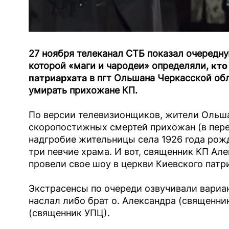
27 ноября телеканал СТБ показал очередну
которой «маги и чародеи» определяли,
кто
патриархата
в пгт Ольшана Черкасской обл
умирать прихожане КП.
По версии телевизионщиков, жители Ольша
скоропостижных смертей прихожан (в пере
надгробие жительницы села 1926 года рожд
три певчие храма. И вот, священник КП Ал
провели свое шоу в церкви Киевского патр
Экстрасенсы по очереди озвучивали вариан
наслал либо брат о. Александра (священни
(священник УПЦ).