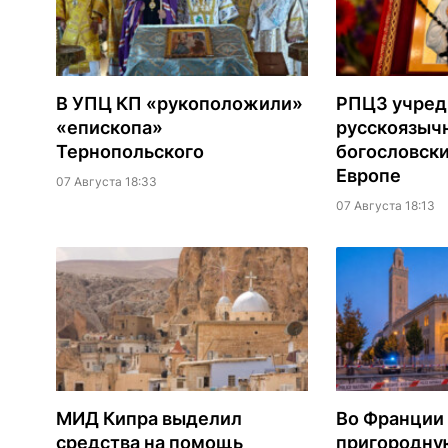
В УПЦ КП «рукоположили»
РПЦЗ учред
«епископа»
русскоязыч
Тернопольского
богословски
Европе
07 Августа 18:33
07 Августа 18:13
МИД Кипра выделил
Во Франции
средства на помощь
пригородну