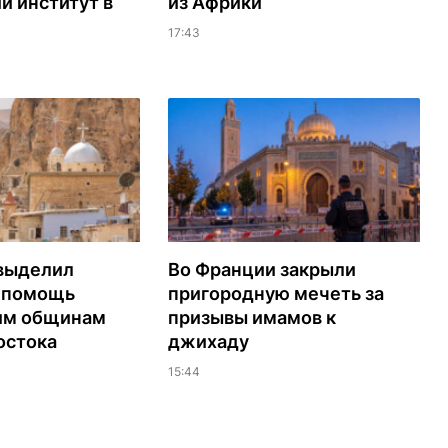
й институт в
из Африки
17:43
выделил
Во Франции закрыли
а помощь
пригородную мечеть за
им общинам
призывы имамов к
остока
джихаду
15:44