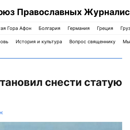
оюз Православных Журналис
ая Гора Афон
Болгария
Германия
Греция
Гру
ковь
История и культура
Вопрос священнику
Мы
тановил снести статую
ПЖ