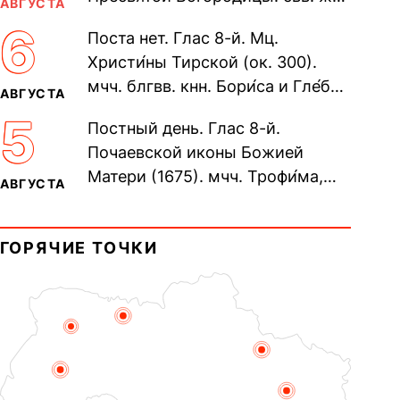
АВГУСТА
Олимпиа́ды, диаконисы (409) и
6
Поста нет. Глас 8-й. Мц.
прп. Евпракси́и девы,...
Христи́ны Тирской (ок. 300).
мчч. блгвв. кнн. Бори́са и Гле́ба,
АВГУСТА
во Святом Крещении Рома́на и
5
Постный день. Глас 8-й.
Дави́да (1015). Прп....
Почаевской иконы Божией
Матери (1675). мчч. Трофи́ма,
АВГУСТА
Фео́фила и с ними 13-ти
мучеников (284–305). прав.
ГОРЯЧИЕ ТОЧКИ
воина Фео́дора...