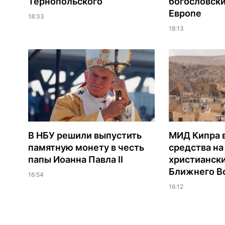
Тернопольского
богословски
Европе
18:33
18:13
В НБУ решили выпустить
МИД Кипра 
памятную монету в честь
средства н
папы Иоанна Павла II
христианск
Ближнего В
16:54
16:12