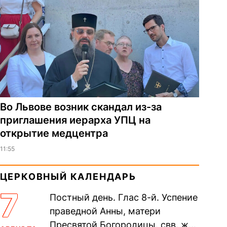
Во Львове возник скандал из-за
приглашения иерарха УПЦ на
открытие медцентра
11:55
ЦЕРКОВНЫЙ КАЛЕНДАРЬ
7
Постный день. Глас 8-й. Успение
праведной Анны, матери
Пресвятой Богородицы. свв. жен