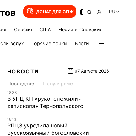
тов
RU
ДОНАТ ДЛЯ СПЖ
зия
Сербия
США
Чехия и Словакия
сли вслух
Горячие точки
Блоги
НОВОСТИ
07 Августа 2026
Последние
Популярные
18:33
В УПЦ КП «рукоположили»
«епископа» Тернопольского
18:13
РПЦЗ учредила новый
русскоязычный богословский