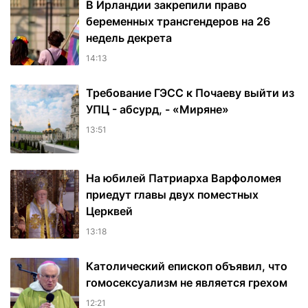
В Ирландии закрепили право
беременных трансгендеров на 26
недель декрета
14:13
Требование ГЭСС к Почаеву выйти из
УПЦ - абсурд, - «Миряне»
13:51
На юбилей Патриарха Варфоломея
приедут главы двух поместных
Церквей
13:18
Католический епископ объявил, что
гомосексуализм не является грехом
12:21