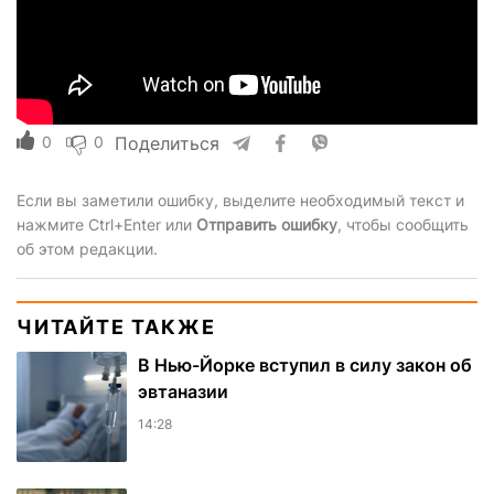
0
0
Поделиться
Если вы заметили ошибку, выделите необходимый текст и
нажмите Ctrl+Enter или
Отправить ошибку
, чтобы сообщить
об этом редакции.
ЧИТАЙТЕ ТАКЖЕ
В Нью-Йорке вступил в силу закон об
эвтаназии
14:28