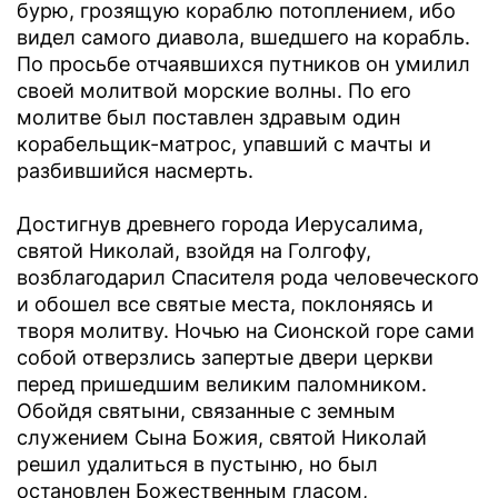
бурю, грозящую кораблю потоплением, ибо
видел самого диавола, вшедшего на корабль.
По просьбе отчаявшихся путников он умилил
своей молитвой морские волны. По его
молитве был поставлен здравым один
корабельщик-матрос, упавший с мачты и
разбившийся насмерть.
Достигнув древнего города Иерусалима,
святой Николай, взойдя на Голгофу,
возблагодарил Спасителя рода человеческого
и обошел все святые места, поклоняясь и
творя молитву. Ночью на Сионской горе сами
собой отверзлись запертые двери церкви
перед пришедшим великим паломником.
Обойдя святыни, связанные с земным
служением Сына Божия, святой Николай
решил удалиться в пустыню, но был
остановлен Божественным гласом,