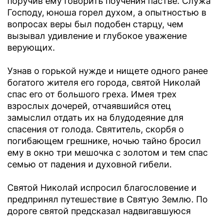
поручив ему говорить поучения пастве. Служа
Господу, юноша горел духом, а опытностью в
вопросах веры был подобен старцу, чем
вызывал удивление и глубокое уважение
верующих.
Узнав о горькой нужде и нищете одного ранее
богатого жителя его города, святой Николай
спас его от большого греха. Имея трех
взрослых дочерей, отчаявшийся отец
замыслил отдать их на блудодеяние для
спасения от голода. Святитель, скорбя о
погибающем грешнике, ночью тайно бросил
ему в окно три мешочка с золотом и тем спас
семью от падения и духовной гибели.
Святой Николай испросил благословение и
предпринял путешествие в Святую Землю. По
дороге святой предсказал надвигавшуюся