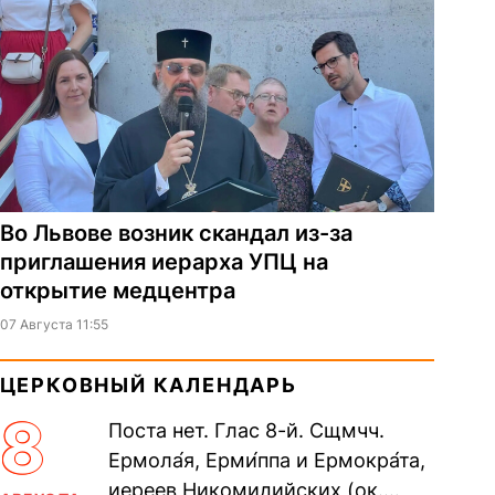
Во Львове возник скандал из-за
приглашения иерарха УПЦ на
открытие медцентра
07 Августа 11:55
ЦЕРКОВНЫЙ КАЛЕНДАРЬ
8
Поста нет. Глас 8-й. Сщмчч.
Ермола́я, Ерми́ппа и Ермокра́та,
иереев Никомидийских (ок.