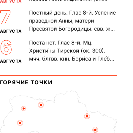
АВГУСТА
305). Прп. Моисе́я У́грина,
7
Постный день. Глас 8-й. Успение
Печерского, в Ближних
праведной Анны, матери
пещерах...
Пресвятой Богородицы. свв. жен
АВГУСТА
Олимпиа́ды, диаконисы (409) и
6
Поста нет. Глас 8-й. Мц.
прп. Евпракси́и девы,...
Христи́ны Тирской (ок. 300).
мчч. блгвв. кнн. Бори́са и Гле́ба,
АВГУСТА
во Святом Крещении Рома́на и
Дави́да (1015). Прп....
ГОРЯЧИЕ ТОЧКИ