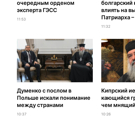
очередным орденом
болгарский 
эксперта ГЭСС
влиять на в
Патриарха 
11:53
11:32
Думенко с послом в
Кипрский ие
Польше искали понимание
кающийся г
между странами
чем мнящий
10:37
10:26