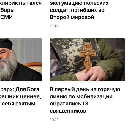
клирик пытался
эксгумацию польских
ыборы
солдат, погибших во
– СМИ
Второй мировой
11:12
рарх: Для Бога
В первый день на горячую
решник ценнее,
линию по мобилизации
 себя святым
обратились 13
священников
10:11