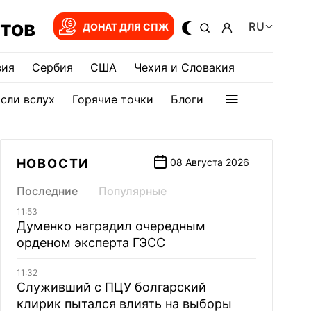
тов
RU
ДОНАТ ДЛЯ СПЖ
зия
Сербия
США
Чехия и Словакия
сли вслух
Горячие точки
Блоги
НОВОСТИ
08 Августа 2026
Последние
Популярные
11:53
Думенко наградил очередным
орденом эксперта ГЭСС
11:32
Служивший с ПЦУ болгарский
клирик пытался влиять на выборы