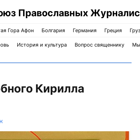
оюз Православных Журналис
ая Гора Афон
Болгария
Германия
Греция
Гру
ковь
История и культура
Вопрос священнику
Мы
обного Кирилла
Ж