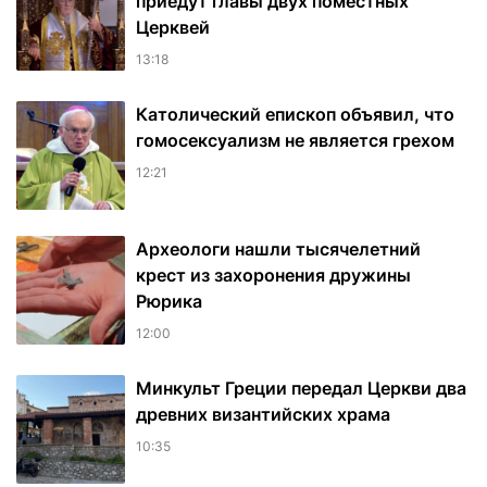
приедут главы двух поместных
Церквей
13:18
Католический епископ объявил, что
гомосексуализм не является грехом
12:21
Археологи нашли тысячелетний
крест из захоронения дружины
Рюрика
12:00
Минкульт Греции передал Церкви два
древних византийских храма
10:35