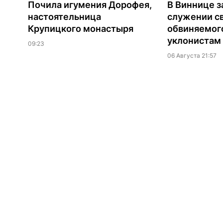
Почила игумения Дорофея,
В Виннице з
настоятельница
служении с
Крупицкого монастыря
обвиняемог
уклонистам
09:23
06 Августа 21:57