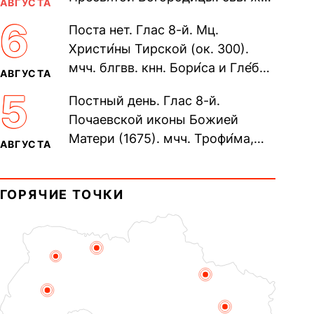
АВГУСТА
Олимпиа́ды, диаконисы (409) и
6
Поста нет. Глас 8-й. Мц.
прп. Евпракси́и девы,...
Христи́ны Тирской (ок. 300).
мчч. блгвв. кнн. Бори́са и Гле́ба,
АВГУСТА
во Святом Крещении Рома́на и
5
Постный день. Глас 8-й.
Дави́да (1015). Прп....
Почаевской иконы Божией
Матери (1675). мчч. Трофи́ма,
АВГУСТА
Фео́фила и с ними 13-ти
мучеников (284–305). прав.
ГОРЯЧИЕ ТОЧКИ
воина Фео́дора...