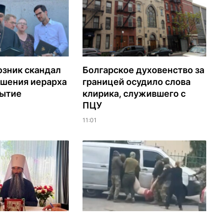
озник скандал
Болгарское духовенство за
ашения иерарха
границей осудило слова
рытие
клирика, служившего с
ПЦУ
11:01