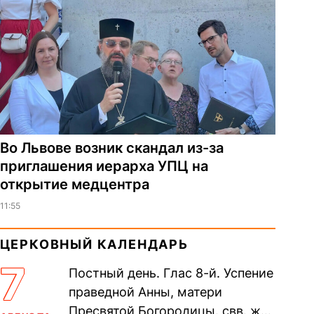
Во Львове возник скандал из-за
приглашения иерарха УПЦ на
открытие медцентра
11:55
ЦЕРКОВНЫЙ КАЛЕНДАРЬ
7
Постный день. Глас 8-й. Успение
праведной Анны, матери
Пресвятой Богородицы. свв. жен