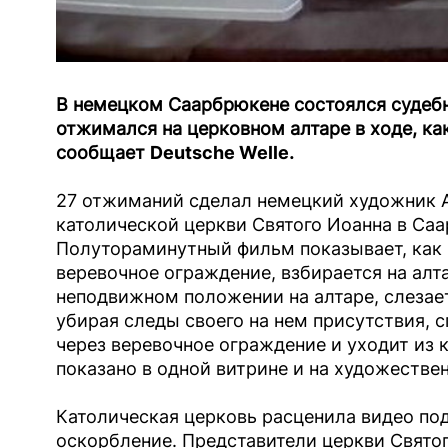
В немецком Саарбрюкене состоялся судебн
отжимался на церковном алтаре в ходе, ка
сообщает
Deutsche Welle
.
27 отжиманий сделал немецкий художник Ал
католической церкви Святого Иоанна в Са
Полутораминутный фильм показывает, как 
веревочное ограждение, взбирается на алта
неподвижном положении на алтаре, слезает 
убирая следы своего на нем присутствия, с
через веревочное ограждение и уходит из к
показано в одной витрине и на художествен
Католическая церковь расценила видео под 
оскорбление. Представители церкви Святог