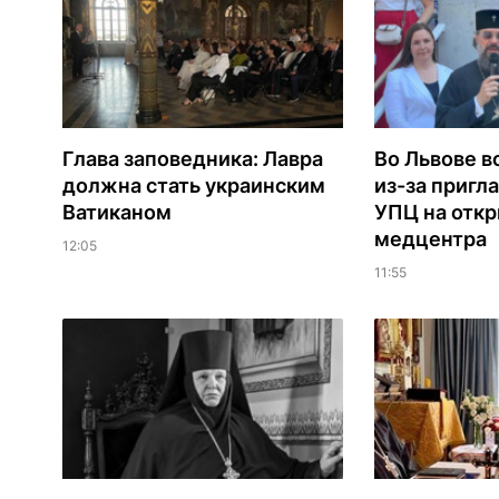
Глава заповедника: Лавра
Во Львове в
должна стать украинским
из-за пригл
Ватиканом
УПЦ на отк
медцентра
12:05
11:55