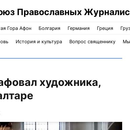
оюз Православных Журналис
ая Гора Афон
Болгария
Германия
Греция
Гру
ковь
История и культура
Вопрос священнику
Мы
афовал художника,
алтаре
Ж