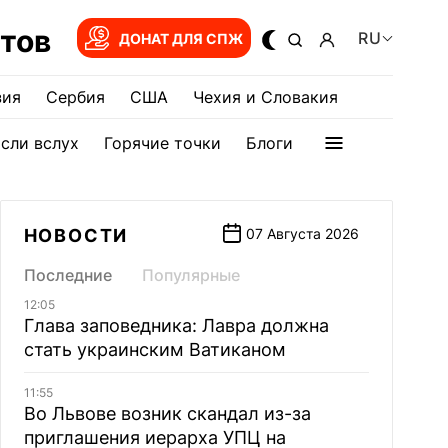
тов
RU
ДОНАТ ДЛЯ СПЖ
зия
Сербия
США
Чехия и Словакия
сли вслух
Горячие точки
Блоги
НОВОСТИ
07 Августа 2026
Последние
Популярные
12:05
Глава заповедника: Лавра должна
стать украинским Ватиканом
11:55
Во Львове возник скандал из-за
приглашения иерарха УПЦ на