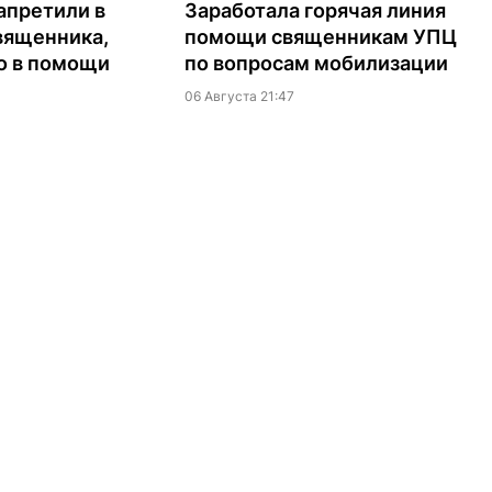
апретили в
Заработала горячая линия
вященника,
помощи священникам УПЦ
о в помощи
по вопросам мобилизации
06 Августа 21:47