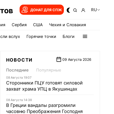
тов
RU
ДОНАТ ДЛЯ СПЖ
зия
Сербия
США
Чехия и Словакия
сли вслух
Горячие точки
Блоги
НОВОСТИ
09 Августа 2026
Последние
Популярные
08 Августа 19:07
Сторонники ПЦУ готовят силовой
захват храма УПЦ в Якушинцах
08 Августа 14:38
В Греции вандалы разгромили
часовню Преображения Господня