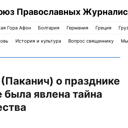
оюз Православных Журналис
ая Гора Афон
Болгария
Германия
Греция
Гру
ковь
История и культура
Вопрос священнику
Мы
(Паканич) о празднике
 была явлена тайна
ества