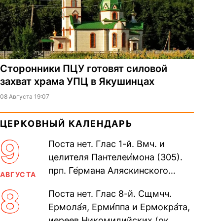
Сторонники ПЦУ готовят силовой
захват храма УПЦ в Якушинцах
08 Августа 19:07
ЦЕРКОВНЫЙ КАЛЕНДАРЬ
9
Поста нет. Глас 1-й. Вмч. и
целителя Пантелеи́мона (305).
прп. Ге́рмана Аляскинского
АВГУСТА
(прославление 1970). Блж.
8
Поста нет. Глас 8-й. Сщмчч.
Николая Кочанова, Христа
Ермола́я, Ерми́ппа и Ермокра́та,
ради...
иереев Никомидийских (ок.