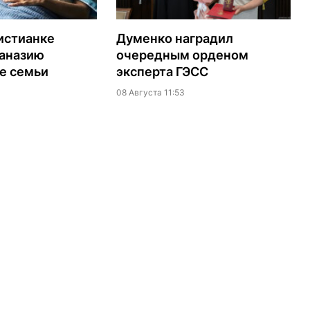
истианке
Думенко наградил
таназию
очередным орденом
е семьи
эксперта ГЭСС
08 Августа 11:53