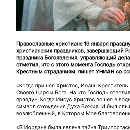
Православные христиане 19 января праздну
христианских праздников, завершающий Р
праздника Богоявления, управляющий дела
отметил, что с этого момента Господь откр
Крестным страданиям, пишет
УНИАН
со сс
«Когда пришел Христос, Иоанн Креститель 
Своего Царя и Бога. На что Господь ответи
правду». Когда Иисус Христос вошел в вод
символ схождения Духа Божия. И был слыш
возлюбленный, в Котором Мое благоволение
«В Иордане была явлена тайна Триипостасн