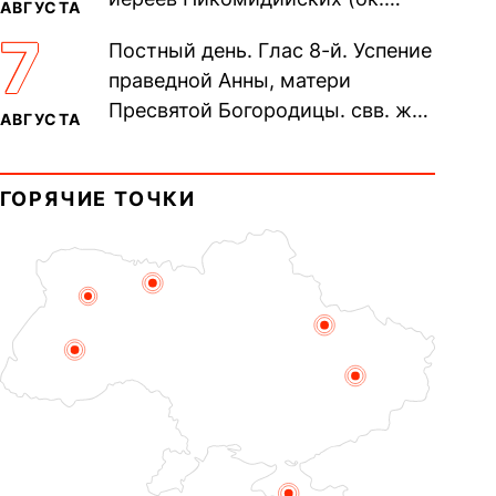
АВГУСТА
305). Прп. Моисе́я У́грина,
7
Постный день. Глас 8-й. Успение
Печерского, в Ближних
праведной Анны, матери
пещерах...
Пресвятой Богородицы. свв. жен
АВГУСТА
Олимпиа́ды, диаконисы (409) и
прп. Евпракси́и девы,...
ГОРЯЧИЕ ТОЧКИ