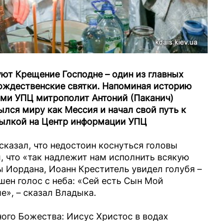
ют Крещение Господне – один из главных
ождественские святки. Напоминая историю
ми УПЦ митрополит Антоний (Паканич)
ылся миру как Мессия и начал свой путь к
ылкой на Центр информации УПЦ
сказал, что недостоин коснуться головы
л, что «так надлежит нам исполнить всякую
ы Иордана, Иоанн Креститель увидел голубя –
ен голос с неба: «Сей есть Сын Мой
», – сказал Владыка.
ого Божества: Иисус Христос в водах