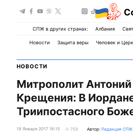
С
СПЖ в других странах:
Албания
Свят
Новости
Защита веры
Человек и Цер
НОВОСТИ
Митрополит Антоний 
Крещения: В Иордане
Триипостасного Бож
19 Января 2017 16:15
Автор:
Редакция СПЖ
759