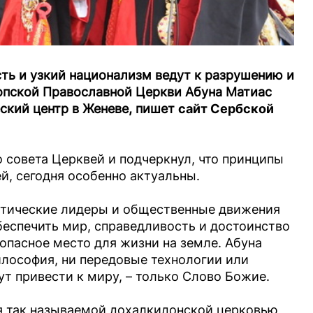
ть и узкий национализм ведут к разрушению и
опской Православной Церкви Абуна Матиас
еский центр в Женеве, пишет
сайт Сербской
 совета Церквей и подчеркнул, что принципы
й, сегодня особенно актуальны.
итические лидеры и общественные движения
еспечить мир, справедливость и достоинство
зопасное место для жизни на земле. Абуна
илософия, ни передовые технологии или
т привести к миру, – только Слово Божие.
я так называемой дохалкидонской церковью