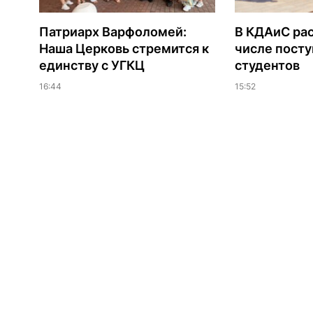
Патриарх Варфоломей:
В КДАиС рас
Наша Церковь стремится к
числе пост
единству с УГКЦ
студентов
16:44
15:52