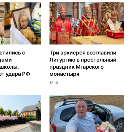
стились с
Три архиерея возглавили
цами
Литургию в престольный
 школы,
праздник Мгарского
т удара РФ
монастыря
18:18