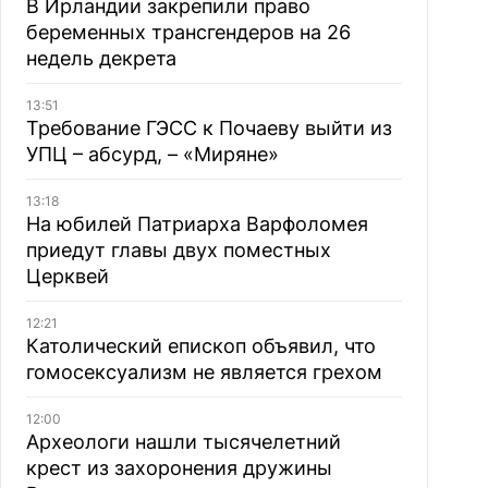
В Ирландии закрепили право
беременных трансгендеров на 26
недель декрета
13:51
Требование ГЭСС к Почаеву выйти из
УПЦ – абсурд, – «Миряне»
13:18
На юбилей Патриарха Варфоломея
приедут главы двух поместных
Церквей
12:21
Католический епископ объявил, что
гомосексуализм не является грехом
12:00
Археологи нашли тысячелетний
крест из захоронения дружины