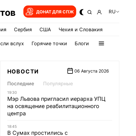
тов
RU
ДОНАТ ДЛЯ СПЖ
зия
Сербия
США
Чехия и Словакия
сли вслух
Горячие точки
Блоги
НОВОСТИ
06 Августа 2026
Последние
Популярные
19:30
Мэр Львова пригласил иерарха УПЦ
на освящение реабилитационного
центра
18:45
В Сумах простились с