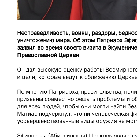
Несправедливость, войны, раздоры, беднос
уничтожению мира. Об этом Патриарх Эфи
заявил во время своего визита в Экуменич
Православной Церкви
Он дал высокую оценку работы Всемирного
и цели, которые ведут к сближению Церкве
По мнению Патриарха, правительства, пол
призваны совместно решать проблемы и об
для всех людей, чтобы они могли найти бе
Матиас подчеркнул, что ни человеческая ф
усовершенствованные виды оружия не могу
Эфиопская (Абиссинская) Церковь являетс