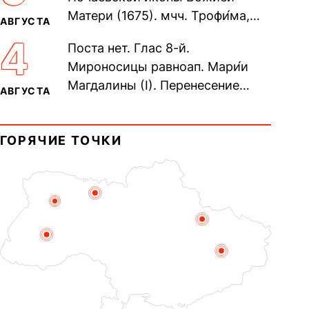
Матери (1675). мчч. Трофи́ма,
АВГУСТА
Фео́фила и с ними 13-ти
4
Поста нет. Глас 8-й.
мучеников (284–305). прав.
Мироносицы равноап. Мари́и
воина Фео́дора...
Магдалины (I). Перенесение
АВГУСТА
мощей сщмч. Фо́ки, епископа
Синопского (403–404). Прп.
ГОРЯЧИЕ ТОЧКИ
Корни́лия...