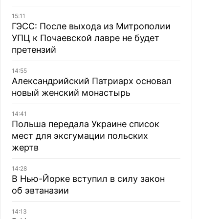
15:11
ГЭСС: После выхода из Митрополии
УПЦ к Почаевской лавре не будет
претензий
14:55
Александрийский Патриарх основал
новый женский монастырь
14:41
Польша передала Украине список
мест для эксгумации польских
жертв
14:28
В Нью-Йорке вступил в силу закон
об эвтаназии
14:13