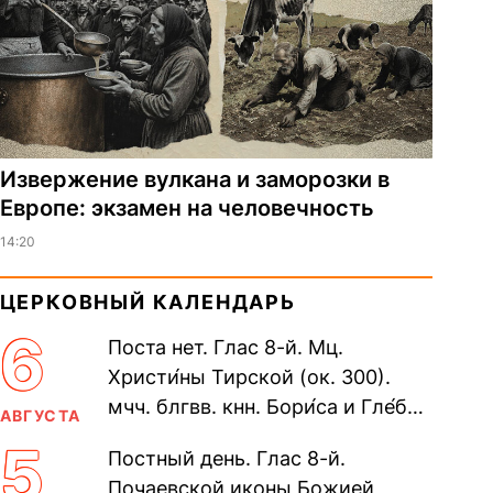
Извержение вулкана и заморозки в
Европе: экзамен на человечность
14:20
ЦЕРКОВНЫЙ КАЛЕНДАРЬ
6
Поста нет. Глас 8-й. Мц.
Христи́ны Тирской (ок. 300).
мчч. блгвв. кнн. Бори́са и Гле́ба,
АВГУСТА
во Святом Крещении Рома́на и
5
Постный день. Глас 8-й.
Дави́да (1015). Прп....
Почаевской иконы Божией