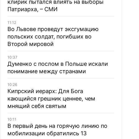
клирик пытался влиять на выборы
Патриарха, – СМИ
11:12
Во Львове проведут эксгумацию
польских солдат, погибших во
Второй мировой
10:37
Думенко с послом в Польше искали
понимание между странами
10:26
Кипрский иерарх: Для Бога
кающийся грешник ценнее, чем
мнящий себя святым
10:11
В первый день на горячую линию по
мобилизации обратились 13