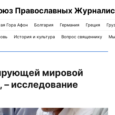
оюз Православных Журналис
ая Гора Афон
Болгария
Германия
Греция
Гру
ковь
История и культура
Вопрос священнику
Мы
ирующей мировой
, – исследование