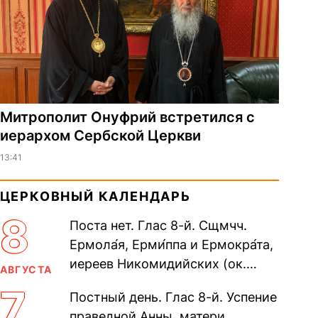
Митрополит Онуфрий встретился с
иерархом Сербской Церкви
13:41
ЦЕРКОВНЫЙ КАЛЕНДАРЬ
8
Поста нет. Глас 8-й. Сщмчч.
Ермола́я, Ерми́ппа и Ермокра́та,
иереев Никомидийских (ок.
АВГУСТА
305). Прп. Моисе́я У́грина,
7
Постный день. Глас 8-й. Успение
Печерского, в Ближних
праведной Анны, матери