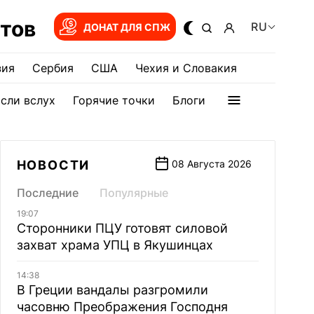
тов
RU
ДОНАТ ДЛЯ СПЖ
зия
Сербия
США
Чехия и Словакия
сли вслух
Горячие точки
Блоги
НОВОСТИ
08 Августа 2026
Последние
Популярные
19:07
Сторонники ПЦУ готовят силовой
захват храма УПЦ в Якушинцах
14:38
В Греции вандалы разгромили
часовню Преображения Господня