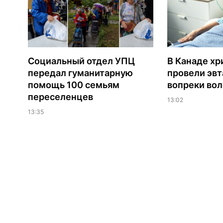
Социальный отдел УПЦ
В Канаде хр
передал гуманитарную
провели эв
помощь 100 семьям
вопреки вол
переселенцев
13:02
13:35