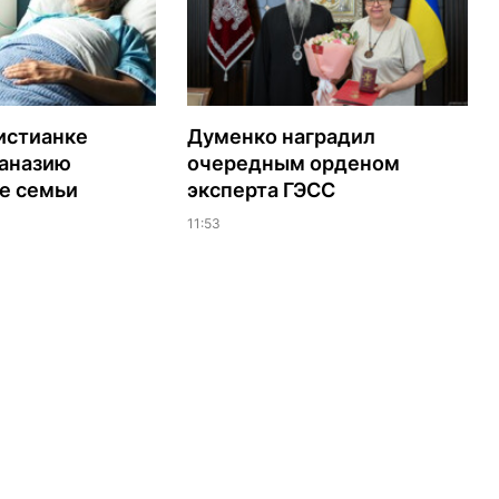
истианке
Думенко наградил
таназию
очередным орденом
е семьи
эксперта ГЭСС
11:53