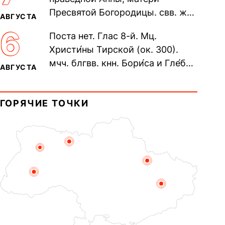
пещерах...
Пресвятой Богородицы. свв. жен
АВГУСТА
Олимпиа́ды, диаконисы (409) и
6
Поста нет. Глас 8-й. Мц.
прп. Евпракси́и девы,...
Христи́ны Тирской (ок. 300).
мчч. блгвв. кнн. Бори́са и Гле́ба,
АВГУСТА
во Святом Крещении Рома́на и
Дави́да (1015). Прп....
ГОРЯЧИЕ ТОЧКИ