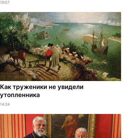
19:07
Как труженики не увидели
утопленника
14:24