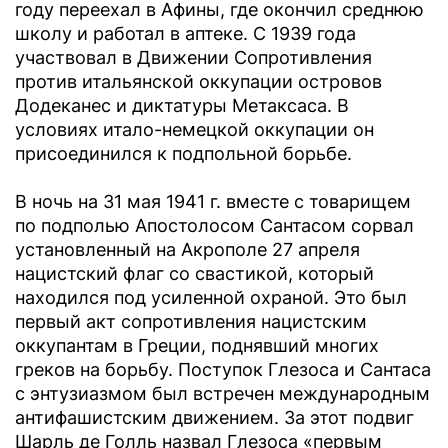
году переехал в Афины, где окончил среднюю
школу и работал в аптеке. С 1939 года
участвовал в Движении Сопротивления
против итальянской оккупации островов
Додеканес и диктатуры Метаксаса. В
условиях итало-немецкой оккупации он
присоединился к подпольной борьбе.
В ночь на 31 мая 1941 г. вместе с товарищем
по подполью Апостолосом Сантасом сорвал
установленный на Акрополе 27 апреля
нацистский флаг со свастикой, который
находился под усиленной охраной. Это был
первый акт сопротивления нацистским
оккупантам в Греции, поднявший многих
греков на борьбу. Поступок Глезоса и Сантаса
с энтузиазмом был встречен международным
антифашистским движением. За этот подвиг
Шарль де Голль назвал Глезоса «первым