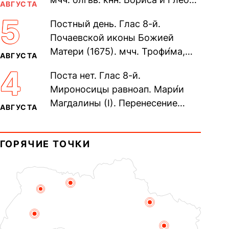
АВГУСТА
во Святом Крещении Рома́на и
5
Постный день. Глас 8-й.
Дави́да (1015). Прп....
Почаевской иконы Божией
Матери (1675). мчч. Трофи́ма,
АВГУСТА
Фео́фила и с ними 13-ти
4
Поста нет. Глас 8-й.
мучеников (284–305). прав.
Мироносицы равноап. Мари́и
воина Фео́дора...
Магдалины (I). Перенесение
АВГУСТА
мощей сщмч. Фо́ки, епископа
Синопского (403–404). Прп.
ГОРЯЧИЕ ТОЧКИ
Корни́лия...