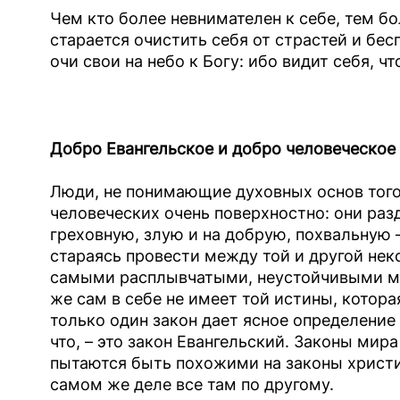
Чем кто более невнимателен к себе, тем бо
старается очистить себя от страстей и бе
очи свои на небо к Богу: ибо видит себя, чт
Добро Евангельское и добро человеческое
Люди, не понимающие духовных основ того,
человеческих очень поверхностно: они раз
греховную, злую и на добрую, похвальную 
стараясь провести между той и другой нек
самыми расплывчатыми, неустойчивыми ме
же сам в себе не имеет той истины, котор
только один закон дает ясное определение т
что, – это закон Евангельский. Законы мира
пытаются быть похожими на законы христиа
самом же деле все там по другому.