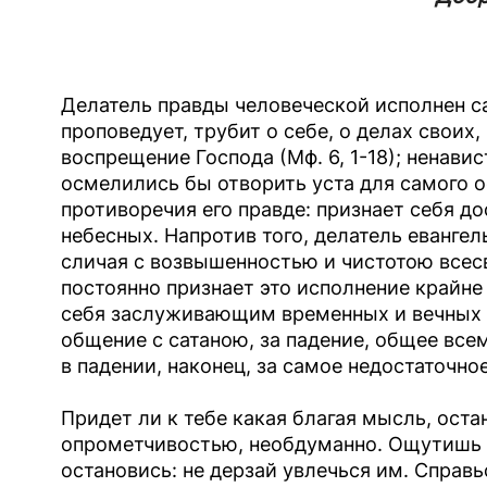
Делатель правды человеческой исполнен с
проповедует, трубит о себе, о делах своих
воспрещение Господа (Мф. 6, 1-18); ненав
осмелились бы отворить уста для самого о
противоречия его правде: признает себя д
небесных. Напротив того, делатель евангел
сличая с возвышенностью и чистотою всесв
постоянно признает это исполнение крайне
себя заслуживающим временных и вечных ка
общение с сатаною, за падение, общее все
в падении, наконец, за самое недостаточно
Придет ли к тебе какая благая мысль, оста
опрометчивостью, необдуманно. Ощутишь л
остановись: не дерзай увлечься им. Справь