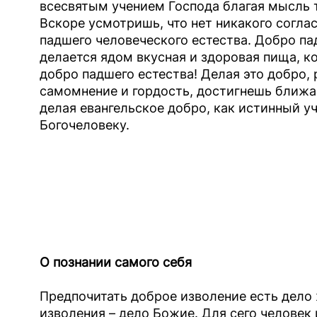
всесвятым учением Господа благая мысль т
Вскоре усмотришь, что нет никакого согл
падшего человеческого естества. Добро па
делается ядом вкусная и здоровая пища, к
добро падшего естества! Делая это добро,
самомнение и гордость, достигнешь ближа
делая евангельское добро, как истинный 
Богочеловеку.
О познании самого себя
Предпочитать доброе изволение есть дело
изволения – дело Божие. Для сего челове