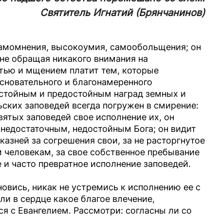
Святитель Игнатий (Брянчанинов)
амомнения, высокоумия, самообольщения; он
, не обращая никакого внимания на
истью и мщением платит тем, которые
сновательного и благонамеренного
остойным и предостойным наград земных и
ьских заповедей всегда погружен в смирение:
ятых заповедей свое исполнение их, он
 недостаточным, недостойным Бога; он видит
зней за согрешения свои, за не расторгнутое
м человекам, за свое собственное пребывание
е и часто превратное исполнение заповедей.
новись, никак не устремись к исполнению ее с
и в сердце какое благое влечение,
ся с Евангелием. Рассмотри: согласны ли со