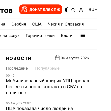
тов
RU
ДОНАТ ДЛЯ СПЖ
зия
Сербия
США
Чехия и Словакия
сли вслух
Горячие точки
Блоги
НОВОСТИ
06 Августа 2026
Последние
Популярные
00:40
Мобилизованный клирик УПЦ пропал
без вести после контакта с СБУ на
полигоне
05 Августа 21:07
ПЦУ показала число людей на