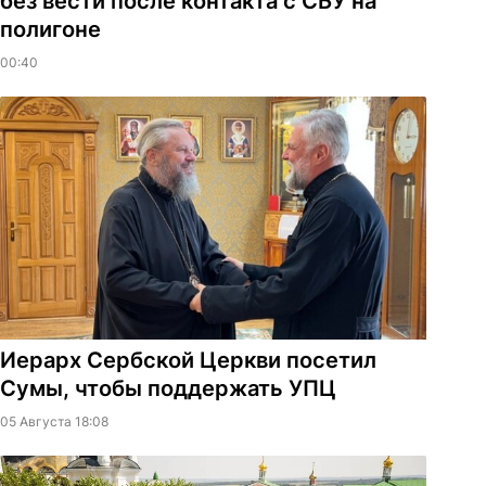
без вести после контакта с СБУ на
полигоне
00:40
Иерарх Сербской Церкви посетил
Сумы, чтобы поддержать УПЦ
05 Августа 18:08