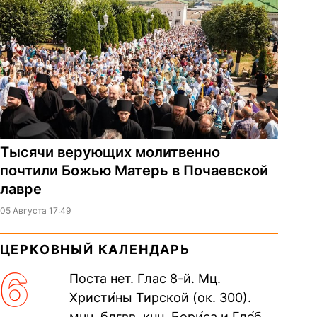
Тысячи верующих молитвенно
почтили Божью Матерь в Почаевской
лавре
05 Августа 17:49
ЦЕРКОВНЫЙ КАЛЕНДАРЬ
6
Поста нет. Глас 8-й. Мц.
Христи́ны Тирской (ок. 300).
мчч. блгвв. кнн. Бори́са и Гле́ба,