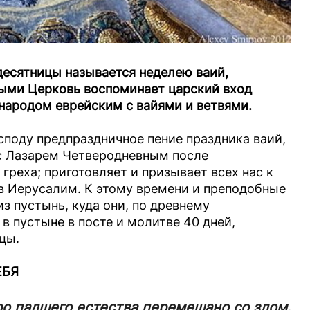
десятницы называется неделею ваий,
орыми Церковь воспоминает царский вход
 народом еврейским с вайями и ветвями.
споду предпраздничное пение праздника ваий,
 с Лазарем Четверодневным после
греха; приготовляет и призывает всех нас к
 в Иерусалим. К этому времени и преподобные
з пустынь, куда они, по древнему
 пустыне в посте и молитве 40 дней,
цы.
ЕБЯ
о падшего естества перемешано со злом.