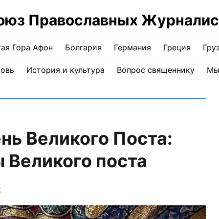
оюз Православных Журналис
ая Гора Афон
Болгария
Германия
Греция
Гру
ковь
История и культура
Вопрос священнику
Мы
нь Великого Поста:
 Великого поста
Ж