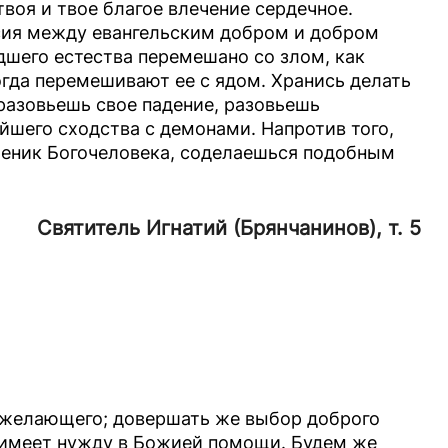
воя и твое благое влечение сердечное.
асия между евангельским добром и добром
дшего естества перемешано со злом, как
огда перемешивают ее с ядом. Хранись делать
 разовьешь свое падение, разовьешь
йшего сходства с демонами. Напротив того,
ученик Богочеловека, соделаешься подобным
Святитель Игнатий (Брянчанинов), т. 5
 желающего; довершать же выбор доброго
к имеет нужду в Божией помощи. Будем же