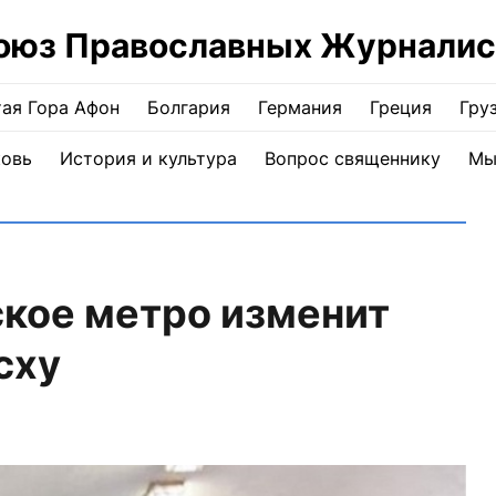
оюз Православных Журналис
ая Гора Афон
Болгария
Германия
Греция
Гру
ковь
История и культура
Вопрос священнику
Мы
ское метро изменит
сху