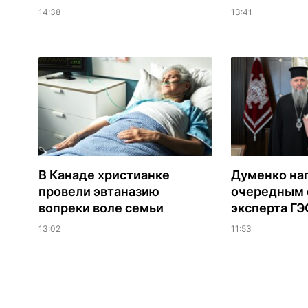
14:38
13:41
В Канаде христианке
Думенко на
провели эвтаназию
очередным 
вопреки воле семьи
эксперта Г
13:02
11:53