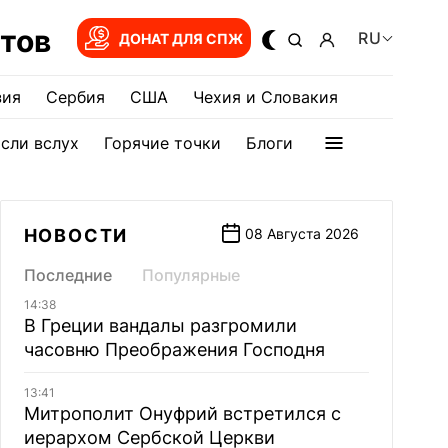
тов
RU
ДОНАТ ДЛЯ СПЖ
зия
Сербия
США
Чехия и Словакия
сли вслух
Горячие точки
Блоги
НОВОСТИ
08 Августа 2026
Последние
Популярные
14:38
В Греции вандалы разгромили
часовню Преображения Господня
13:41
Митрополит Онуфрий встретился с
иерархом Сербской Церкви