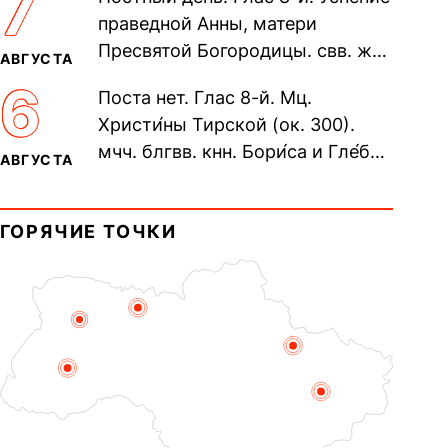
7
Печерского, в Ближних
праведной Анны, матери
пещерах...
Пресвятой Богородицы. свв. жен
АВГУСТА
Олимпиа́ды, диаконисы (409) и
6
Поста нет. Глас 8-й. Мц.
прп. Евпракси́и девы,...
Христи́ны Тирской (ок. 300).
мчч. блгвв. кнн. Бори́са и Гле́ба,
АВГУСТА
во Святом Крещении Рома́на и
Дави́да (1015). Прп....
ГОРЯЧИЕ ТОЧКИ