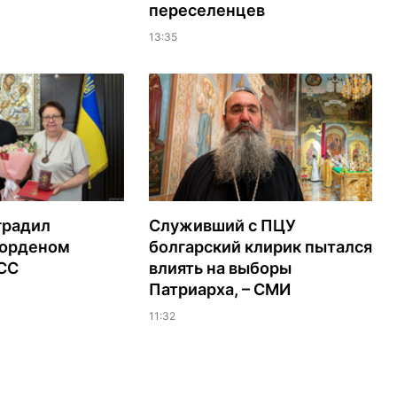
переселенцев
13:35
градил
Служивший с ПЦУ
орденом
болгарский клирик пытался
ЭСС
влиять на выборы
Патриарха, – СМИ
11:32