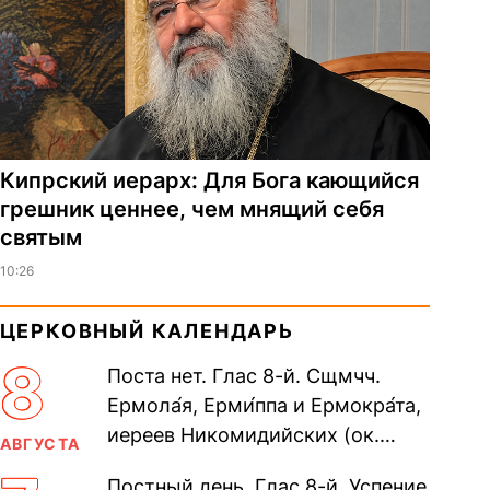
Кипрский иерарх: Для Бога кающийся
грешник ценнее, чем мнящий себя
святым
10:26
ЦЕРКОВНЫЙ КАЛЕНДАРЬ
8
Поста нет. Глас 8-й. Сщмчч.
Ермола́я, Ерми́ппа и Ермокра́та,
иереев Никомидийских (ок.
АВГУСТА
305). Прп. Моисе́я У́грина,
Постный день. Глас 8-й. Успение