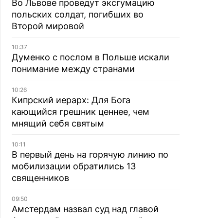
Во Львове проведут эксгумацию
польских солдат, погибших во
Второй мировой
10:37
Думенко с послом в Польше искали
понимание между странами
10:26
Кипрский иерарх: Для Бога
кающийся грешник ценнее, чем
мнящий себя святым
10:11
В первый день на горячую линию по
мобилизации обратились 13
священников
09:50
Амстердам назвал суд над главой