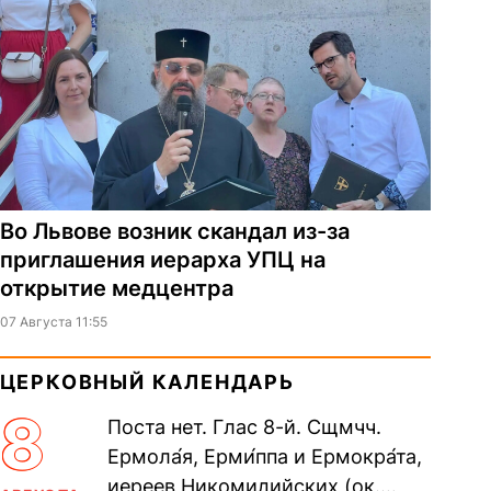
Во Львове возник скандал из-за
приглашения иерарха УПЦ на
открытие медцентра
07 Августа 11:55
ЦЕРКОВНЫЙ КАЛЕНДАРЬ
8
Поста нет. Глас 8-й. Сщмчч.
Ермола́я, Ерми́ппа и Ермокра́та,
иереев Никомидийских (ок.