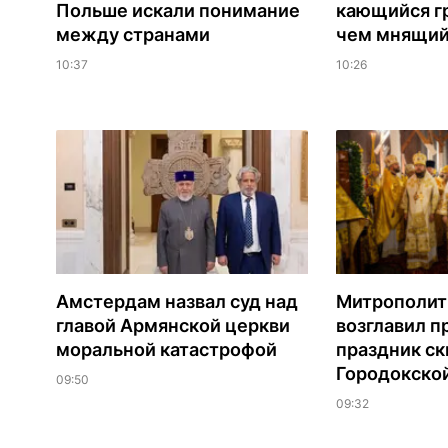
Польше искали понимание
кающийся г
между странами
чем мнящий
10:37
10:26
Амстердам назвал суд над
Митрополит
главой Армянской церкви
возглавил 
моральной катастрофой
праздник ск
Городокско
09:50
09:32