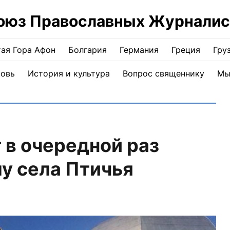
оюз Православных Журналис
ая Гора Афон
Болгария
Германия
Греция
Гру
ковь
История и культура
Вопрос священнику
Мы
 в очередной раз
му села Птичья