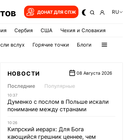
тов
RU
ДОНАТ ДЛЯ СПЖ
зия
Сербия
США
Чехия и Словакия
сли вслух
Горячие точки
Блоги
НОВОСТИ
08 Августа 2026
Последние
Популярные
10:37
Думенко с послом в Польше искали
понимание между странами
10:26
Кипрский иерарх: Для Бога
кающийся грешник ценнее, чем