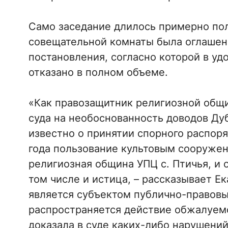
Само заседание длилось примерно пол
совещательной комнаты была оглашена
постановления, согласно которой в уд
отказано в полном объеме.
«Как правозащитник религиозной общи
суда на необоснованность доводов Дубо
известно о принятии спорного распоря
года пользование культовым сооруже
религиозная община УПЦ с. Птичья, и о
том числе и истица, – рассказывает Ек
является субъектом публично-правовы
распространяется действие обжалуемо
доказала в суде каких-либо нарушений