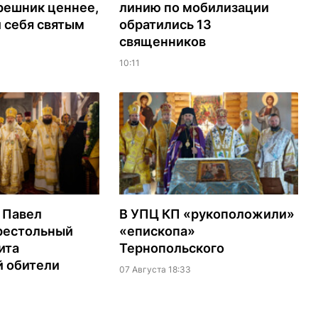
решник ценнее,
линию по мобилизации
 себя святым
обратились 13
священников
10:11
 Павел
В УПЦ КП «рукоположили»
престольный
«епископа»
ита
Тернопольского
й обители
07 Августа 18:33