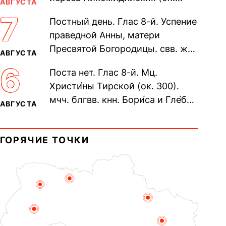
АВГУСТА
305). Прп. Моисе́я У́грина,
7
Постный день. Глас 8-й. Успение
Печерского, в Ближних
праведной Анны, матери
пещерах...
Пресвятой Богородицы. свв. жен
АВГУСТА
Олимпиа́ды, диаконисы (409) и
6
Поста нет. Глас 8-й. Мц.
прп. Евпракси́и девы,...
Христи́ны Тирской (ок. 300).
мчч. блгвв. кнн. Бори́са и Гле́ба,
АВГУСТА
во Святом Крещении Рома́на и
Дави́да (1015). Прп....
ГОРЯЧИЕ ТОЧКИ