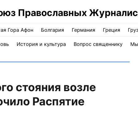
оюз Православных Журналис
ая Гора Афон
Болгария
Германия
Греция
Гру
ковь
История и культура
Вопрос священнику
Мы
го стояния возле
очило Распятие