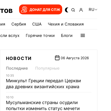
тов
RU
ДОНАТ ДЛЯ СПЖ
зия
Сербия
США
Чехия и Словакия
сли вслух
Горячие точки
Блоги
НОВОСТИ
06 Августа 2026
Последние
Популярные
10:35
Минкульт Греции передал Церкви
два древних византийских храма
10:10
Мусульманские страны осудили
попытки изменить статус мечети