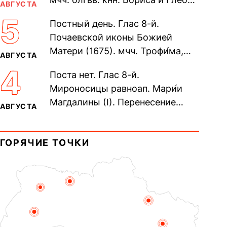
АВГУСТА
во Святом Крещении Рома́на и
5
Постный день. Глас 8-й.
Дави́да (1015). Прп....
Почаевской иконы Божией
Матери (1675). мчч. Трофи́ма,
АВГУСТА
Фео́фила и с ними 13-ти
4
Поста нет. Глас 8-й.
мучеников (284–305). прав.
Мироносицы равноап. Мари́и
воина Фео́дора...
Магдалины (I). Перенесение
АВГУСТА
мощей сщмч. Фо́ки, епископа
Синопского (403–404). Прп.
ГОРЯЧИЕ ТОЧКИ
Корни́лия...