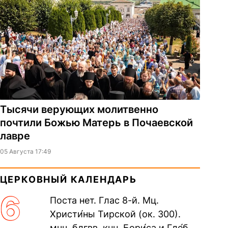
Тысячи верующих молитвенно
почтили Божью Матерь в Почаевской
лавре
05 Августа 17:49
ЦЕРКОВНЫЙ КАЛЕНДАРЬ
6
Поста нет. Глас 8-й. Мц.
Христи́ны Тирской (ок. 300).
мчч. блгвв. кнн. Бори́са и Гле́ба,