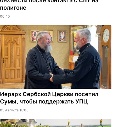
без вести после контакта с СБУ на
полигоне
00:40
Иерарх Сербской Церкви посетил
Сумы, чтобы поддержать УПЦ
05 Августа 18:08