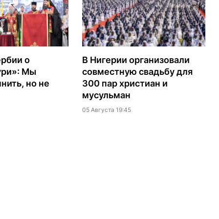
рбии о
В Нигерии организовали
ури»: Мы
совместную свадьбу для
ить, но не
300 пар христиан и
мусульман
05 Августа 19:45