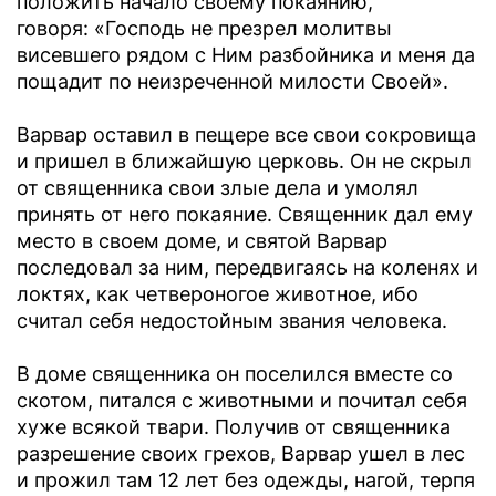
положить начало своему покаянию,
говоря: «Господь не презрел молитвы
висевшего рядом с Ним разбойника и меня да
пощадит по неизреченной милости Своей».
Варвар оставил в пещере все свои сокровища
и пришел в ближайшую церковь. Он не скрыл
от священника свои злые дела и умолял
принять от него покаяние. Священник дал ему
место в своем доме, и святой Варвар
последовал за ним, передвигаясь на коленях и
локтях, как четвероногое животное, ибо
считал себя недостойным звания человека.
В доме священника он поселился вместе со
скотом, питался с животными и почитал себя
хуже всякой твари. Получив от священника
разрешение своих грехов, Варвар ушел в лес
и прожил там 12 лет без одежды, нагой, терпя