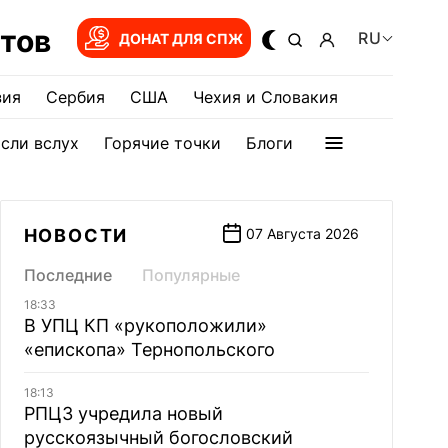
тов
RU
ДОНАТ ДЛЯ СПЖ
зия
Сербия
США
Чехия и Словакия
сли вслух
Горячие точки
Блоги
НОВОСТИ
07 Августа 2026
Последние
Популярные
18:33
В УПЦ КП «рукоположили»
«епископа» Тернопольского
18:13
РПЦЗ учредила новый
русскоязычный богословский