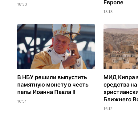
Европе
18:33
18:13
В НБУ решили выпустить
МИД Кипра 
памятную монету в честь
средства н
папы Иоанна Павла II
христианск
Ближнего В
16:54
16:12