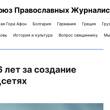
оюз Православных Журналис
ая Гора Афон
Болгария
Германия
Греция
Гру
ковь
История и культура
Вопрос священнику
Мы
6 лет за создание
цсетях