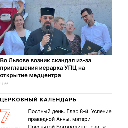
Во Львове возник скандал из-за
приглашения иерарха УПЦ на
открытие медцентра
11:55
ЦЕРКОВНЫЙ КАЛЕНДАРЬ
7
Постный день. Глас 8-й. Успение
праведной Анны, матери
Пресвятой Богородицы. свв. жен