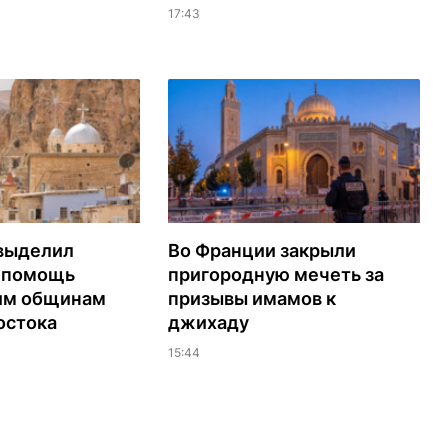
17:43
выделил
Во Франции закрыли
а помощь
пригородную мечеть за
им общинам
призывы имамов к
остока
джихаду
15:44