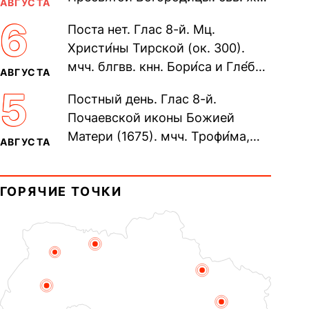
АВГУСТА
Олимпиа́ды, диаконисы (409) и
6
Поста нет. Глас 8-й. Мц.
прп. Евпракси́и девы,...
Христи́ны Тирской (ок. 300).
мчч. блгвв. кнн. Бори́са и Гле́ба,
АВГУСТА
во Святом Крещении Рома́на и
5
Постный день. Глас 8-й.
Дави́да (1015). Прп....
Почаевской иконы Божией
Матери (1675). мчч. Трофи́ма,
АВГУСТА
Фео́фила и с ними 13-ти
мучеников (284–305). прав.
ГОРЯЧИЕ ТОЧКИ
воина Фео́дора...