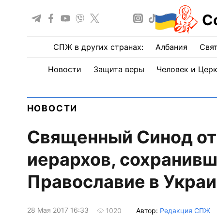
С
СПЖ в других странах:
Албания
Свят
Новости
Защита веры
Человек и Цер
НОВОСТИ
Священный Синод о
иерархов, сохранивш
Православие в Укра
28 Мая 2017 16:33
Автор:
Редакция СПЖ
1020