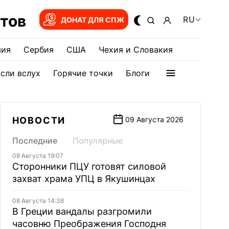
тов
RU
ДОНАТ ДЛЯ СПЖ
зия
Сербия
США
Чехия и Словакия
сли вслух
Горячие точки
Блоги
НОВОСТИ
09 Августа 2026
Последние
Популярные
08 Августа 19:07
Сторонники ПЦУ готовят силовой
захват храма УПЦ в Якушинцах
08 Августа 14:38
В Греции вандалы разгромили
часовню Преображения Господня