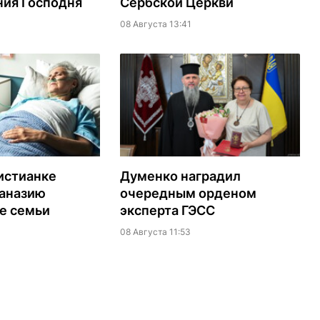
ия Господня
Сербской Церкви
08 Августа 13:41
истианке
Думенко наградил
таназию
очередным орденом
е семьи
эксперта ГЭСС
08 Августа 11:53