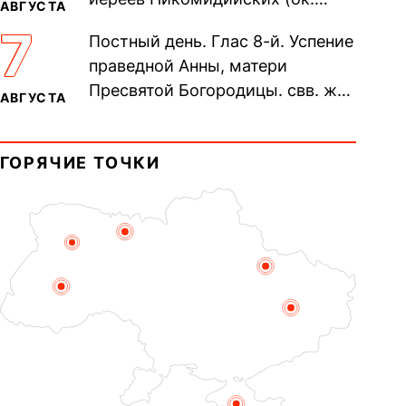
АВГУСТА
305). Прп. Моисе́я У́грина,
7
Постный день. Глас 8-й. Успение
Печерского, в Ближних
праведной Анны, матери
пещерах...
Пресвятой Богородицы. свв. жен
АВГУСТА
Олимпиа́ды, диаконисы (409) и
прп. Евпракси́и девы,...
ГОРЯЧИЕ ТОЧКИ