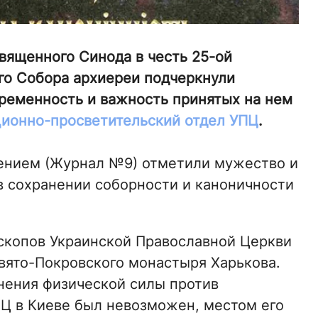
вященного Синода в честь 25-ой
го Собора архиереи подчеркнули
временность и важность принятых на нем
ионно-просветительский отдел УПЦ
.
ением (Журнал №9) отметили мужество и
 сохранении соборности и каноничности
скопов Украинской Православной Церкви
Свято-Покровского монастыря Харькова.
нения физической силы против
Ц в Киеве был невозможен, местом его