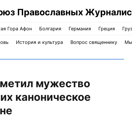
оюз Православных Журналис
ая Гора Афон
Болгария
Германия
Греция
Гру
ковь
История и культура
Вопрос священнику
Мы
тметил мужество
их каноническое
ине