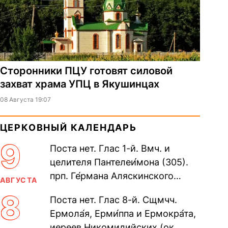
Сторонники ПЦУ готовят силовой
захват храма УПЦ в Якушинцах
08 Августа 19:07
ЦЕРКОВНЫЙ КАЛЕНДАРЬ
9
Поста нет. Глас 1-й. Вмч. и
целителя Пантелеи́мона (305).
прп. Ге́рмана Аляскинского
АВГУСТА
(прославление 1970). Блж.
8
Поста нет. Глас 8-й. Сщмчч.
Николая Кочанова, Христа
Ермола́я, Ерми́ппа и Ермокра́та,
ради...
иереев Никомидийских (ок.