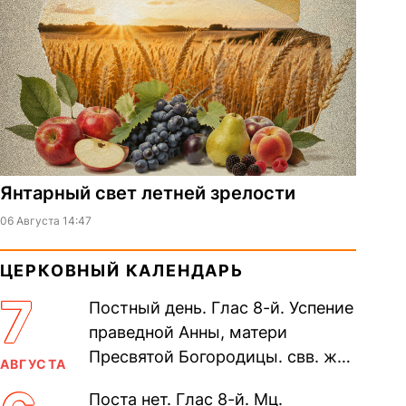
Янтарный свет летней зрелости
06 Августа 14:47
ЦЕРКОВНЫЙ КАЛЕНДАРЬ
7
Постный день. Глас 8-й. Успение
праведной Анны, матери
Пресвятой Богородицы. свв. жен
АВГУСТА
Олимпиа́ды, диаконисы (409) и
Поста нет. Глас 8-й. Мц.
прп. Евпракси́и девы,...