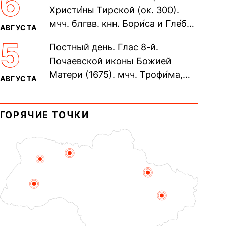
6
Христи́ны Тирской (ок. 300).
мчч. блгвв. кнн. Бори́са и Гле́ба,
АВГУСТА
во Святом Крещении Рома́на и
5
Постный день. Глас 8-й.
Дави́да (1015). Прп....
Почаевской иконы Божией
Матери (1675). мчч. Трофи́ма,
АВГУСТА
Фео́фила и с ними 13-ти
мучеников (284–305). прав.
ГОРЯЧИЕ ТОЧКИ
воина Фео́дора...