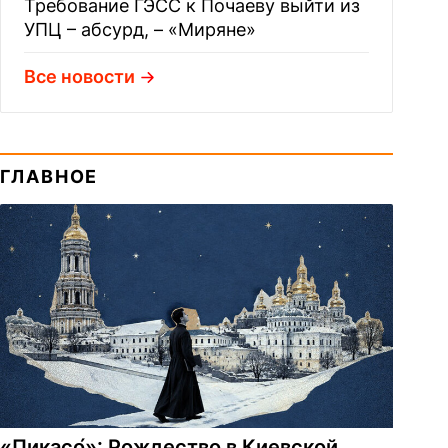
Требование ГЭСС к Почаеву выйти из
УПЦ – абсурд, – «Миряне»
Все новости
ГЛАВНОЕ
«Пикасо́»: Рождество в Киевской