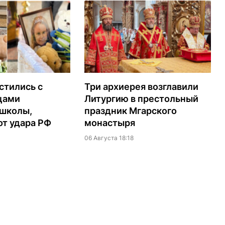
стились с
Три архиерея возглавили
цами
Литургию в престольный
 школы,
праздник Мгарского
т удара РФ
монастыря
06 Августа 18:18