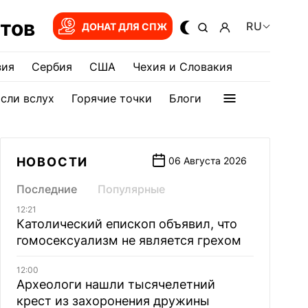
тов
RU
ДОНАТ ДЛЯ СПЖ
зия
Сербия
США
Чехия и Словакия
сли вслух
Горячие точки
Блоги
НОВОСТИ
06 Августа 2026
Последние
Популярные
12:21
Католический епископ объявил, что
гомосексуализм не является грехом
12:00
Археологи нашли тысячелетний
крест из захоронения дружины