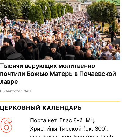
Тысячи верующих молитвенно
почтили Божью Матерь в Почаевской
лавре
05 Августа 17:49
ЦЕРКОВНЫЙ КАЛЕНДАРЬ
6
Поста нет. Глас 8-й. Мц.
Христи́ны Тирской (ок. 300).
мчч. блгвв. кнн. Бори́са и Гле́ба,