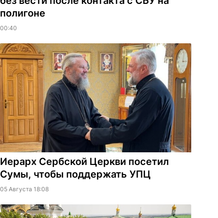
без вести после контакта с СБУ на
полигоне
00:40
Иерарх Сербской Церкви посетил
Сумы, чтобы поддержать УПЦ
05 Августа 18:08