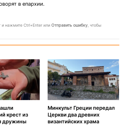
говорят в епархии.
и нажмите Ctrl+Enter или
Отправить ошибку
, чтобы
нашли
Минкульт Греции передал
й крест из
Церкви два древних
я дружины
византийских храма