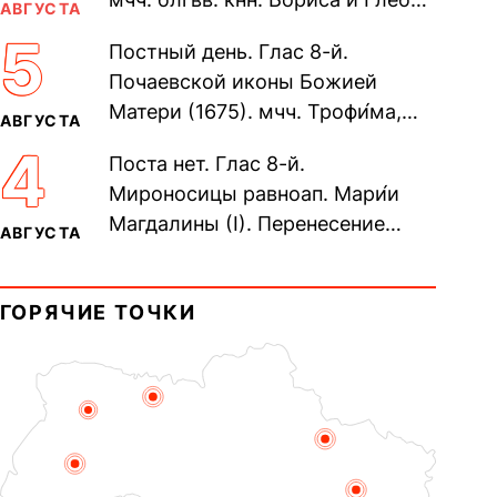
АВГУСТА
во Святом Крещении Рома́на и
5
Постный день. Глас 8-й.
Дави́да (1015). Прп....
Почаевской иконы Божией
Матери (1675). мчч. Трофи́ма,
АВГУСТА
Фео́фила и с ними 13-ти
4
Поста нет. Глас 8-й.
мучеников (284–305). прав.
Мироносицы равноап. Мари́и
воина Фео́дора...
Магдалины (I). Перенесение
АВГУСТА
мощей сщмч. Фо́ки, епископа
Синопского (403–404). Прп.
ГОРЯЧИЕ ТОЧКИ
Корни́лия...