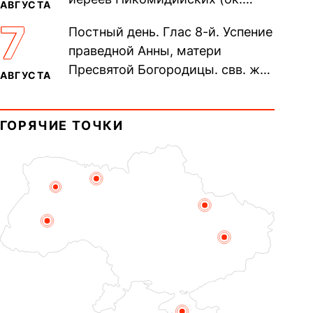
АВГУСТА
305). Прп. Моисе́я У́грина,
7
Постный день. Глас 8-й. Успение
Печерского, в Ближних
праведной Анны, матери
пещерах...
Пресвятой Богородицы. свв. жен
АВГУСТА
Олимпиа́ды, диаконисы (409) и
прп. Евпракси́и девы,...
ГОРЯЧИЕ ТОЧКИ