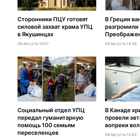
Сторонники ПЦУ готовят
В Греции ва
силовой захват храма УПЦ
разгромили
в Якушинцах
Преображен
08 Августа 19:07
08 Августа 14:38
Социальный отдел УПЦ
В Канаде хр
передал гуманитарную
провели эв
помощь 100 семьям
вопреки вол
переселенцев
08 Августа 13:02