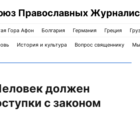
оюз Православных Журналис
ая Гора Афон
Болгария
Германия
Греция
Гру
ковь
История и культура
Вопрос священнику
Мы
Человек должен
оступки с законом