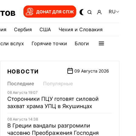
тов
RU
ДОНАТ ДЛЯ СПЖ
зия
Сербия
США
Чехия и Словакия
сли вслух
Горячие точки
Блоги
НОВОСТИ
09 Августа 2026
Последние
Популярные
08 Августа 19:07
Сторонники ПЦУ готовят силовой
захват храма УПЦ в Якушинцах
08 Августа 14:38
В Греции вандалы разгромили
часовню Преображения Господня