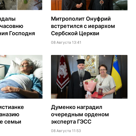
ндалы
Митрополит Онуфрий
 часовню
встретился с иерархом
ия Господня
Сербской Церкви
08 Августа 13:41
истианке
Думенко наградил
таназию
очередным орденом
е семьи
эксперта ГЭСС
08 Августа 11:53