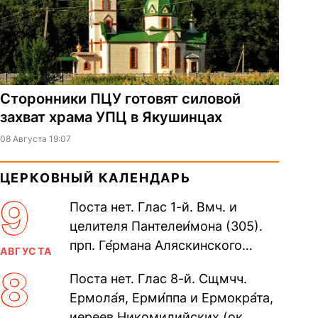
Сторонники ПЦУ готовят силовой
захват храма УПЦ в Якушинцах
08 Августа 19:07
ЦЕРКОВНЫЙ КАЛЕНДАРЬ
9
Поста нет. Глас 1-й. Вмч. и
целителя Пантелеи́мона (305).
прп. Ге́рмана Аляскинского
АВГУСТА
(прославление 1970). Блж.
8
Поста нет. Глас 8-й. Сщмчч.
Николая Кочанова, Христа
Ермола́я, Ерми́ппа и Ермокра́та,
ради...
иереев Никомидийских (ок.